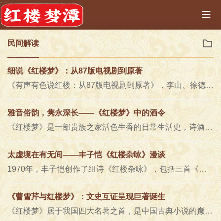
民间解读
细说《红楼梦》：从87版电视剧到原著
《有声有色说红楼：从87版电视剧到原著》，李山、徐德琳、贡方舟、薛宇著，中华书局2020年9月第一版，45.00元对读者来说，《红楼..
雅音俗韵，隽永深长——《红楼梦》中的酒令
《红楼梦》是一部贵族之家活色生香的日常生活史，诗酒风流令人眼花缭乱，心旌神摇。三日一小饮，五日一大宴，射覆、拇战、牙牌令..
太虚境在有无间——丰子恺《红楼杂咏》漫谈
1970年，丰子恺创作了组诗《红楼杂咏》，包括三首《调笑转踏》及三十一首七言绝句，分咏红楼人物，反映出丰氏对《红楼梦》一..
《曹雪芹与红楼梦》：文史互证呈现巨著诞生
《红楼梦》居于我国四大名著之首，是中国古典小说的巅峰之作，是我国文学高峰的标志。《红楼梦》自问世二百多年以来，以其深邃..