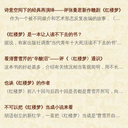
诗意空间下的经典再演绎——评张曼君新作赣剧《红楼梦》
作为一个被不同媒介和艺术形态反复改编的故事，《红楼梦》于大众而言变得越来越熟悉，这个故事也被越讲越通俗。如何让《红楼..
《红楼梦》是一本让人读不下去的书？
据说，有家出版社调查“当代青年十大死活读不下去的书”，《红楼梦》名列榜首。近年来，《红楼梦》作为传统经典被列入高中生..
看清曹雪芹的“辛酸泪”——评《〈红楼梦〉通识》
这本书的好处甚多，介绍有关情况相当客观简明，用不长的篇幅轻松地讲清了《红楼梦》各方面的问题。近年来高考语文试卷中一再..
也谈《红楼梦》的作者
《红楼梦》前八十回与后四十回是否都是曹雪芹所写，向来学界就聚讼不已，莫衷一是。最近傅承洲教授在《光明日报》上发表《也..
不可以把《红楼梦》当成小说来看
胡适创立的新红学，一直把《红楼梦》当成是“曹雪芹自传说”和“曹寅家世说”来研究，也因此被一些人美名曰：“曹学”。这个荒诞..