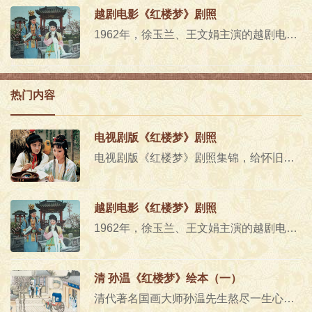
越剧电影《红楼梦》剧照
1962年，徐玉兰、王文娟主演的越剧电影《红楼梦》红遍大江南北，成为里程碑式的经典戏剧电影..
热门内容
电视剧版《红楼梦》剧照
电视剧版《红楼梦》剧照集锦，给怀旧的朋友们！这个版本的演员集中培训花了1年,拍摄制作花了一年,用极端严谨的态度雕琢出无法超..
越剧电影《红楼梦》剧照
1962年，徐玉兰、王文娟主演的越剧电影《红楼梦》红遍大江南北，成为里程碑式的经典戏剧电影..
清 孙温《红楼梦》绘本（一）
清代著名国画大师孙温先生熬尽一生心血工笔重彩绘制的230幅巨幅图画，现存藏于大连旅顺博物馆。因痴迷《红楼梦》他35岁左右便..