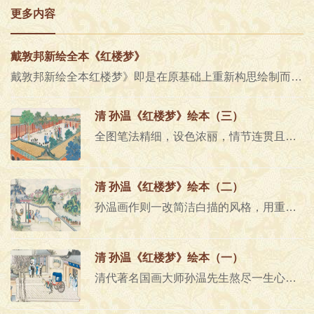
更多内容
戴敦邦新绘全本《红楼梦》
戴敦邦新绘全本红楼梦》即是在原基础上重新构思绘制而成。论家称《红楼梦》是百科全书式的长篇小说，其文化内涵之博大精深为世界..
清 孙温《红楼梦》绘本（三）
全图笔法精细，设色浓丽，情节连贯且生动感人，作者以独特的视角，将各种人物活动情节置于特定的环境之中，以生动直观的艺术..
清 孙温《红楼梦》绘本（二）
孙温画作则一改简洁白描的风格，用重彩工笔画的形式，勾勒出华美精致的《红楼梦》画卷..
清 孙温《红楼梦》绘本（一）
清代著名国画大师孙温先生熬尽一生心血工笔重彩绘制的230幅巨幅图画，现存藏于大连旅顺博物馆。因痴迷《红楼梦》他35岁左右便..