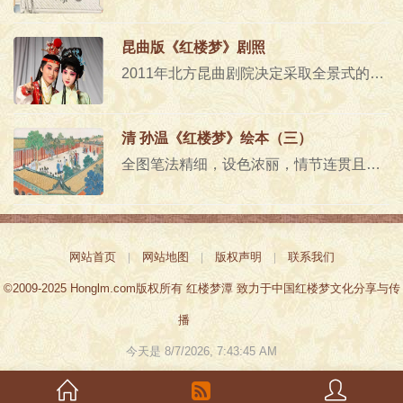
昆曲版《红楼梦》剧照
2011年北方昆曲剧院决定采取全景式的方式排演昆曲《红楼梦》,从最初的计划,到选拔演员,再到公演,前后经历了5年时间。..
清 孙温《红楼梦》绘本（三）
全图笔法精细，设色浓丽，情节连贯且生动感人，作者以独特的视角，将各种人物活动情节置于特定的环境之中，以生动直观的艺术..
网站首页
|
网站地图
|
版权声明
|
联系我们
©2009-2025 Honglm.com版权所有 红楼梦潭 致力于中国红楼梦文化分享与传
播
今天是
8/7/2026, 7:43:45 AM