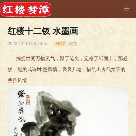
红楼十二钗 水墨画
2022-11-10 00:24:51
浏览
3947
捕捉世间万物灵气，聚于笔尖，定格于纸面上，那必
然，能美成诗!水墨风情，袅袅几笔，描绘出古代女子的
典雅风情