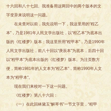
十六回和八十七回。我准备用这两回中的两个版本的文
字变异来说明这一问题。
在未查对以前，我先说明一下，我这里用的“程乙
本”，乃是1981年人民文学出版社，以“程乙本”为底本出
版的《红楼梦》版本；我这里所用“程甲本”，乃是1990年
人民文学出版社，前八十回以“庚辰本”为底本，后四十回
以“程甲本”为底本出版的《红楼梦》版本。为注页数方
便，简称1981年的人文本为“程乙本”，简称1990年人文
本为“程甲本”。
现在我们来校对一下这一问题。
《红楼梦》第八十六回：
（一）在此回林黛玉“解琴书”一节文字里，“程甲