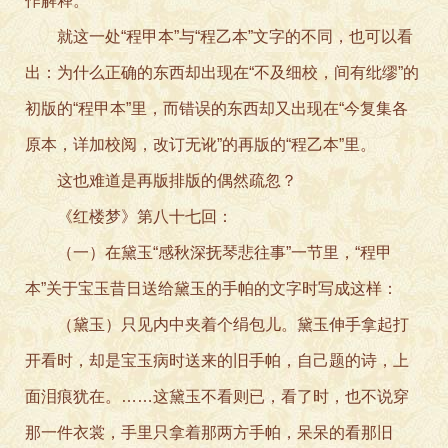
作解释。
就这一处“程甲本”与“程乙本”文字的不同，也可以看
出：为什么正确的东西却出现在“不及细校，间有纰缪”的
初版的“程甲本”里，而错误的东西却又出现在“今复集各
原本，详加校阅，改订无讹”的再版的“程乙本”里。
这也难道是再版排版的偶然疏忽？
《红楼梦》第八十七回：
（一）在黛玉“感秋深抚琴悲往事”一节里，“程甲
本”关于宝玉昔日送给黛玉的手帕的文字时写成这样：
（黛玉）只见内中夹着个绢包儿。黛玉伸手拿起打
开看时，却是宝玉病时送来的旧手帕，自己题的诗，上
面泪痕犹在。……这黛玉不看则已，看了时，也不说穿
那一件衣裳，手里只拿着那两方手帕，呆呆的看那旧