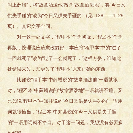
叫上薛蟠”，将“故拿酒泼他”改为“故拿酒泼地”，将“今日又
供失手碰的”改为“今日又供失手砸的”（见1128——1129
页）。其它文字全同。
对于这一处文字，“程甲本”作为初版，“程乙本”作为
再版，按理说应该愈改愈好，本应将“程甲本”中的“过了
一回就死了”改为“过了一会就死了，”这样方妥，谁知此
处错误未改，却更改了“程甲本”原来正确的东西。
比如说“程甲本”中薛蟠说的“故拿酒泼他”一语就很
对，“程乙本”中薛蟠说的“故拿酒泼地”一语就讲不通。又
比如说“程甲本”中知县说的“今日又供是失手碰的”一语用
词就很恰当，“程乙本”中知县说的“今日又供是失手砸
的”一语用词就不恰当。对于这一问题，我想没有必要多