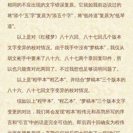
相同的不应出现的文字错误复原。它就如我前边说过的
将“添个‘五’字”复原为“添五个字”，将“低吟道”复原为“低琴
道”。
以上是对《红楼梦》八十六回、八十七回几个版本
文字变异的校对情况。由于我手中没有“梦稿本”，我仅从
胡文彬手中要来了八十六、八十七两个章回复印件，所
以也只能查对此两回了。不过我想也足够说明问题了。
以上是“程甲本”“程乙本”、并结合“梦稿本”三个版本的
八十六、八十七回文字变异的校对情况。
综如以上“程甲本”、“程乙本”、“梦稿本”三个版本文字
变更的对比，我们将会发现“程本”程伟元和高鹗所写的序
言和“引言”中的话是完全可信的。即后四十回确实为程伟