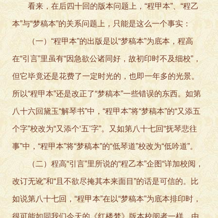
看来，在后四十回的版本问题上，“程甲本”、“程乙
本”与“梦稿本”的关系问题上，只能是这么一个事实：
（一）“程甲本”的出版是以“梦稿本”为底本，程高
在“引言”里虽有“因急欲公诸同好，故初印时不及细校”，
但它毕竟还是花费了一定时光的，也即一年多的光景。
所以“程甲本”还是改正了“梦稿本”一些错误的东西。如第
八十六回黛玉“解琴书”中，“程甲本”将“梦稿本”的“又添五
个字”校改为“又添个‘五’字”。又如第八十七回“抚琴悲往
事”中，“程甲本”将“梦稿本”的“低琴道”校改为“低吟道”。
（二）程高“引言”里所说的“程乙本”企图“详加校阅，
改订无讹”和“且不欲尽掩其本来面目”的话是可信的。比
如说第八十七回，“程甲本”在以“梦稿本”为底本排印时，
很可能如同我们今天的《红楼梦》版本校阅者一样，由