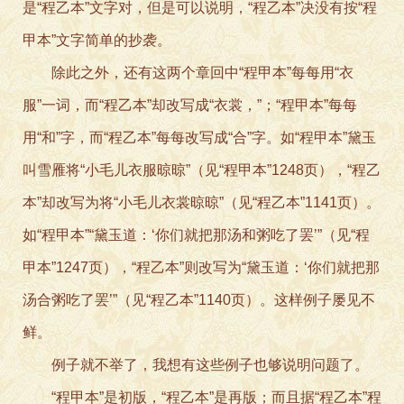
是“程乙本”文字对，但是可以说明，“程乙本”决没有按“程
甲本”文字简单的抄袭。
除此之外，还有这两个章回中“程甲本”每每用“衣
服”一词，而“程乙本”却改写成“衣裳，”；“程甲本”每每
用“和”字，而“程乙本”每每改写成“合”字。如“程甲本”黛玉
叫雪雁将“小毛儿衣服晾晾”（见“程甲本”1248页），“程乙
本”却改写为将“小毛儿衣裳晾晾”（见“程乙本”1141页）。
如“程甲本”“黛玉道：‘你们就把那汤和粥吃了罢’”（见“程
甲本”1247页），“程乙本”则改写为“黛玉道：‘你们就把那
汤合粥吃了罢’”（见“程乙本”1140页）。这样例子屡见不
鲜。
例子就不举了，我想有这些例子也够说明问题了。
“程甲本”是初版，“程乙本”是再版；而且据“程乙本”程