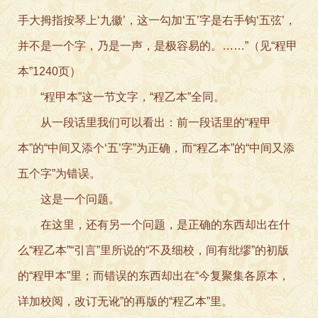
手大拇指按琴上‘九徽’，这一勾加‘五’字是右手钩‘五弦’，
并不是一个字，乃是一声，是极容易的。……”（见“程甲
本”1240页）
“程甲本”这一节文字，“程乙本”全同。
从一段话里我们可以看出：前一段话里的“程甲
本”的“中间又添个‘五’字”为正确，而“程乙本”的“中间又添
五个字”为错误。
这是一个问题。
在这里，还有另一个问题，是正确的东西却出在什
么“程乙本”“引言”里所说的“不及细校，间有纰缪”的初版
的“程甲本”里；而错误的东西却出在“今复聚集各原本，
详加校阅，改订无讹”的再版的“程乙本”里。