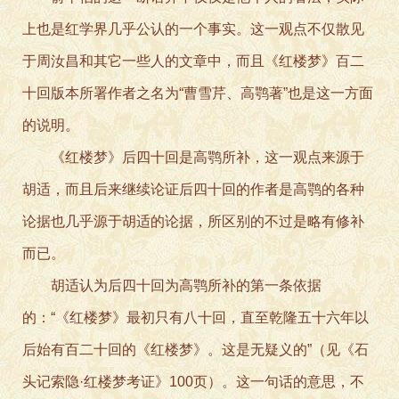
上也是红学界几乎公认的一个事实。这一观点不仅散见
于周汝昌和其它一些人的文章中，而且《红楼梦》百二
十回版本所署作者之名为“曹雪芹、高鹗著”也是这一方面
的说明。
《红楼梦》后四十回是高鹗所补，这一观点来源于
胡适，而且后来继续论证后四十回的作者是高鹗的各种
论据也几乎源于胡适的论据，所区别的不过是略有修补
而已。
胡适认为后四十回为高鹗所补的第一条依据
的：“《红楼梦》最初只有八十回，直至乾隆五十六年以
后始有百二十回的《红楼梦》。这是无疑义的”（见《石
头记索隐·红楼梦考证》100页）。这一句话的意思，不