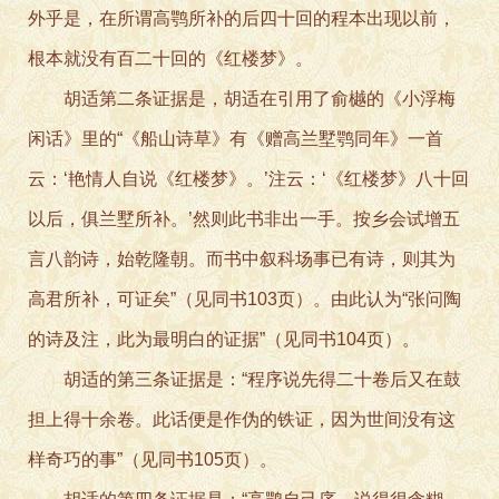
外乎是，在所谓高鹗所补的后四十回的程本出现以前，
根本就没有百二十回的《红楼梦》。
胡适第二条证据是，胡适在引用了俞樾的《小浮梅
闲话》里的“《船山诗草》有《赠高兰墅鹗同年》一首
云：‘艳情人自说《红楼梦》。’注云：‘《红楼梦》八十回
以后，俱兰墅所补。’然则此书非出一手。按乡会试增五
言八韵诗，始乾隆朝。而书中叙科场事已有诗，则其为
高君所补，可证矣”（见同书103页）。由此认为“张问陶
的诗及注，此为最明白的证据”（见同书104页）。
胡适的第三条证据是：“程序说先得二十卷后又在鼓
担上得十余卷。此话便是作伪的铁证，因为世间没有这
样奇巧的事”（见同书105页）。