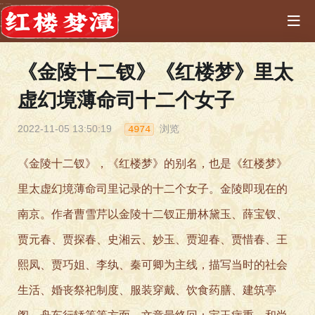
《金陵十二钗》《红楼梦》里太
虚幻境薄命司十二个女子
2022-11-05 13:50:19
浏览
4974
《金陵十二钗》，《红楼梦》的别名，也是《红楼梦》
里太虚幻境薄命司里记录的十二个女子。金陵即现在的
南京。作者曹雪芹以金陵十二钗正册林黛玉、薛宝钗、
贾元春、贾探春、史湘云、妙玉、贾迎春、贾惜春、王
熙凤、贾巧姐、李纨、秦可卿为主线，描写当时的社会
生活、婚丧祭祀制度、服装穿戴、饮食药膳、建筑亭