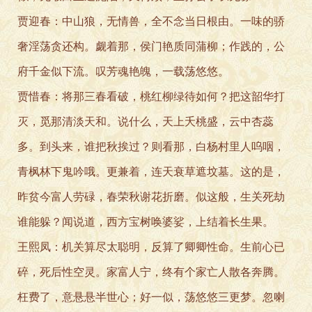
贾迎春：中山狼，无情兽，全不念当日根由。一味的骄
奢淫荡贪还构。觑着那，侯门艳质同蒲柳；作践的，公
府千金似下流。叹芳魂艳魄，一载荡悠悠。
贾惜春：将那三春看破，桃红柳绿待如何？把这韶华打
灭，觅那清淡天和。说什么，天上夭桃盛，云中杏蕊
多。到头来，谁把秋挨过？则看那，白杨村里人呜咽，
青枫林下鬼吟哦。更兼着，连天衰草遮坟墓。这的是，
昨贫今富人劳碌，春荣秋谢花折磨。似这般，生关死劫
谁能躲？闻说道，西方宝树唤婆娑，上结着长生果。
王熙凤：机关算尽太聪明，反算了卿卿性命。生前心已
碎，死后性空灵。家富人宁，终有个家亡人散各奔腾。
枉费了，意悬悬半世心；好一似，荡悠悠三更梦。忽喇