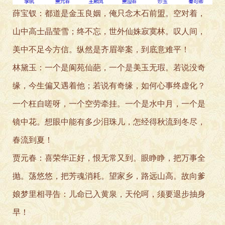
薛宝钗：都道是金玉良姻，俺只念木石前盟。空对着，
山中高士晶莹雪；终不忘，世外仙姝寂寞林。叹人间，
美中不足今方信。纵然是齐眉举案，到底意难平！
林黛玉：一个是阆苑仙葩，一个是美玉无瑕。若说没奇
缘，今生偏又遇着他；若说有奇缘，如何心事终虚化？
一个枉自嗟呀，一个空劳牵挂。一个是水中月，一个是
镜中花。想眼中能有多少泪珠儿，怎经得秋流到冬尽，
春流到夏！
贾元春：喜荣华正好，恨无常又到。眼睁睁，把万事全
抛。荡悠悠，把芳魂消耗。望家乡，路远山高。故向爹
娘梦里相寻告：儿命已入黄泉，天伦呵，须要退步抽身
早！