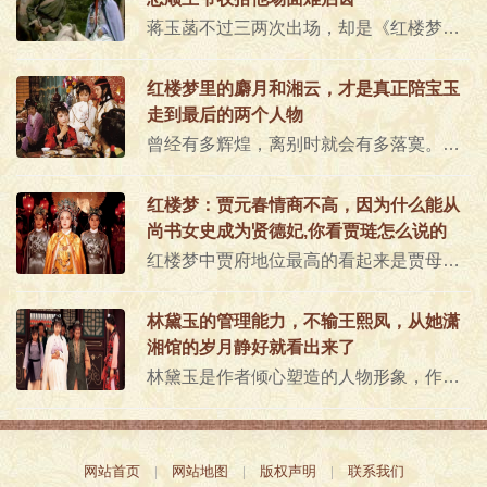
蒋玉菡不过三两次出场，却是《红楼梦》里相当重要的一个人物。因为他和贾宝玉的联系实在太紧密了。第一、蒋玉菡对贾宝玉“一见钟..
红楼梦里的麝月和湘云，才是真正陪宝玉
走到最后的两个人物
曾经有多辉煌，离别时就会有多落寞。作为百年望族江南曹家的后裔，虽然曹雪芹所享受的不过是末世的繁华，但毕竟也过了一段锦衣玉..
红楼梦：贾元春情商不高，因为什么能从
尚书女史成为贤德妃,你看贾琏怎么说的
红楼梦中贾府地位最高的看起来是贾母，她是金字塔尖的人物，从王熙凤到王夫人贾政都是哄着老太太高兴，其实贾府的大小姐贾元春在..
林黛玉的管理能力，不输王熙凤，从她潇
湘馆的岁月静好就看出来了
林黛玉是作者倾心塑造的人物形象，作者给她西子般绝色的容颜，给了她比比干还多一窍的玲珑心，给了她满腹才华，为了不显得过于偏..
网站首页
|
网站地图
|
版权声明
|
联系我们