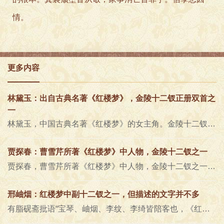
情。
更多内容
林黛玉：出自古典名著《红楼梦》，金陵十二钗正册双首之
一
林黛玉，中国古典名著《红楼梦》的女主角。金陵十二钗正册双首之一，西方灵河岸绛珠仙草转世，荣府幺女贾敏与扬州巡盐御史林..
贾探春：曹雪芹所著《红楼梦》中人物，金陵十二钗之一
贾探春，曹雪芹所著《红楼梦》中人物，金陵十二钗之一，荣国府贾政与奴婢出身的妾室赵姨娘所生的女儿，贾宝玉同父异母的妹妹..
邢岫烟：红楼梦中副十二钗之一，但描述的文字并不多
有脂砚斋批语“宝琴、岫烟、李纹、李绮皆陪客也，《红楼梦》中所谓副十二钗是也。”后入园这四个女儿当中，宝琴着墨最多，俨..