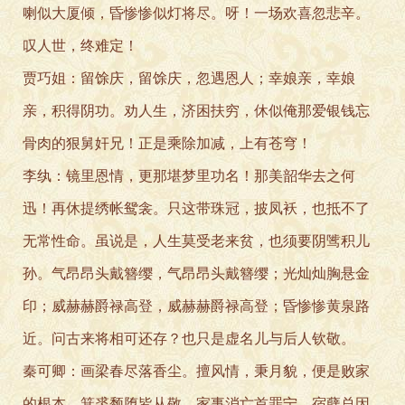
喇似大厦倾，昏惨惨似灯将尽。呀！一场欢喜忽悲辛。
叹人世，终难定！
贾巧姐：留馀庆，留馀庆，忽遇恩人；幸娘亲，幸娘
亲，积得阴功。劝人生，济困扶穷，休似俺那爱银钱忘
骨肉的狠舅奸兄！正是乘除加减，上有苍穹！
李纨：镜里恩情，更那堪梦里功名！那美韶华去之何
迅！再休提绣帐鸳衾。只这带珠冠，披凤袄，也抵不了
无常性命。虽说是，人生莫受老来贫，也须要阴骘积儿
孙。气昂昂头戴簪缨，气昂昂头戴簪缨；光灿灿胸悬金
印；威赫赫爵禄高登，威赫赫爵禄高登；昏惨惨黄泉路
近。问古来将相可还存？也只是虚名儿与后人钦敬。
秦可卿：画梁春尽落香尘。擅风情，秉月貌，便是败家
的根本。箕裘颓堕皆从敬，家事消亡首罪宁。宿孽总因