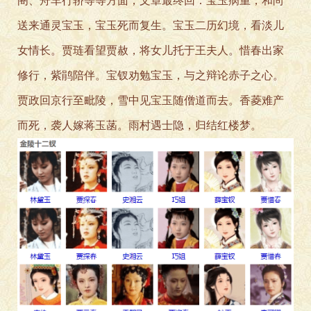
阁、舟车行轿等等方面，文章最终回：宝玉病重，和尚
送来通灵宝玉，宝玉死而复生。宝玉二历幻境，看淡儿
女情长。贾琏看望贾赦，将女儿托于王夫人。惜春出家
修行，紫鹃陪伴。宝钗劝勉宝玉，与之辩论赤子之心。
贾政回京行至毗陵，雪中见宝玉随僧道而去。香菱难产
而死，袭人嫁蒋玉菡。雨村遇士隐，归结红楼梦。