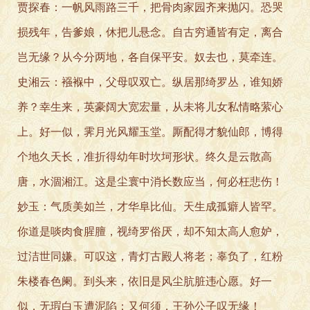
贾探春：一帆风雨路三千，把骨肉家园齐来抛闪。恐哭
损残年，告爹娘，休把儿悬念。自古穷通皆有定，离合
岂无缘？从今分两地，各自保平安。奴去也，莫牵连。
史湘云：襁褓中，父母叹双亡。纵居那绮罗丛，谁知娇
养？幸生来，英豪阔大宽宏量，从未将儿女私情略萦心
上。好一似，霁月光风耀玉堂。厮配得才貌仙郎，博得
个地久天长，准折得幼年时坎坷形状。终久是云散高
唐，水涸湘江。这是尘寰中消长数应当，何必枉悲伤！
妙玉：气质美如兰，才华阜比仙。天生成孤癖人皆罕。
你道是啖肉食腥膻，视绮罗俗厌，却不知太高人愈妒，
过洁世同嫌。可叹这，青灯古殿人将老；辜负了，红粉
朱楼春色阑。到头来，依旧是风尘肮脏违心愿。好一
似，无瑕白玉遭泥陷；又何须，王孙公子叹无缘！