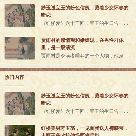
妙玉送宝玉的粉色信笺，藏着少女怀春的
暗恋
《红楼梦》六十三回，宝玉的生日告一段落，前一晚众人喝了个横七竖八，早上才发现前一晚妙玉送来的生日祝福卡片。原文是这么描写..
贾雨村的感情观和婚姻观，在男性群体
里，是一股清流
贾雨村是令读者唾弃的一个人物，他身上有两个原罪，一是不懂感恩甚至恩将仇报，如对待恩人之女英莲和对待提携自己的贾府；二是贪..
热门内容
妙玉送宝玉的粉色信笺，藏着少女怀春的
暗恋
《红楼梦》六十三回，宝玉的生日告一段落，前一晚众人喝了个横七竖八，早上才发现前一晚妙玉送来的生日祝福卡片。原文是这么描写..
红楼美男蒋玉菡，一见面就送人裤腰带，
忠顺王爷收拾他场面难启齿