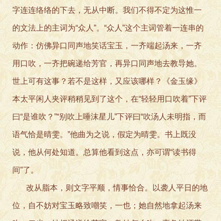
字连连络络的下去，无从中断。我们不得不定为这惟一
的文法上的主词为“众人”。“众人”这个主词管着一连串的
动作：仿佛异口同声地笑话宝玉，一齐端起汤来，一齐
用口吹，一齐把碗递给芳官，再异口同声地去教导她。
世上可有这事？若不是这样，又应该哪样？《金玉缘》
本太平闲人夹评稍稍见到了这个，在“轻轻用口吹着”下评
曰“是谁吹？”“别吹上唾沫星儿”下评曰“吹汤人未明指，而
语气恰是晴雯。”他曲为之说，假定为晴雯。书上既没
说，他从何处知道。总算他看到这点，亦可谓“读书得
间”了。
改从脂本，则文字平顺，情事恰合。以袭人平日的地
位，自不妨对宝玉略致嘲笑，一也；她自然地拿起汤来