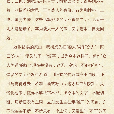
吹，二也；她把汤递给芳官，教她怎么吹，责备她还带
着一些招呼的意思，正合袭人的身份、行为和性格，三
也。晴雯尖酸，这些话算她说的，不很恰当，可见太平
闲人是猜错了。本为袭人一人的事，文字连串，自无问
题。
这致错误的原由，我揣想先把“袭人”误作“众人”；既
曰“众人”，便又加了一“都”字，成为今本这样子。但作“众
人笑道”的版本现在并没有，这无非空想，不必多说了。
错误的文字必发生矛盾，用旧式的句读或竟不句读，还
可马虎得过去；若加上新式标点，这矛盾立刻突出、尖
锐化起来，使你不解决它不成。按今本的文字，不能切
断。切断便没有主词，立刻发生这些事“谁干”的问题。亦
不能连连不断，不断只有一个主词，又发生“一齐干”的问