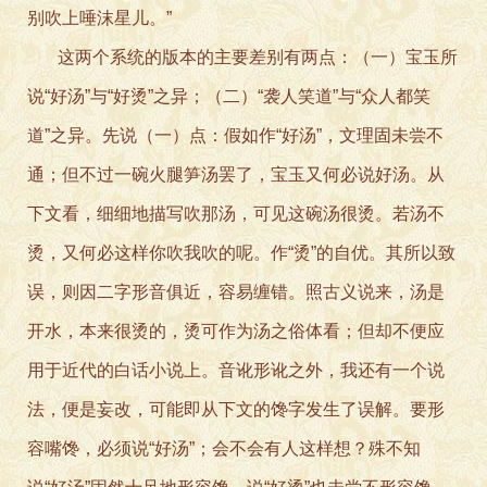
别吹上唾沫星儿。”
这两个系统的版本的主要差别有两点：（一）宝玉所
说“好汤”与“好烫”之异；（二）“袭人笑道”与“众人都笑
道”之异。先说（一）点：假如作“好汤”，文理固未尝不
通；但不过一碗火腿笋汤罢了，宝玉又何必说好汤。从
下文看，细细地描写吹那汤，可见这碗汤很烫。若汤不
烫，又何必这样你吹我吹的呢。作“烫”的自优。其所以致
误，则因二字形音俱近，容易缠错。照古义说来，汤是
开水，本来很烫的，烫可作为汤之俗体看；但却不便应
用于近代的白话小说上。音讹形讹之外，我还有一个说
法，便是妄改，可能即从下文的馋字发生了误解。要形
容嘴馋，必须说“好汤”；会不会有人这样想？殊不知