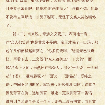
说“好汤”固然十足地形容馋，说“好烫”也未尝不形容馋，
且更觉形象化哩。脂庚本评“画出病人”，评得不错。他急
不及待去喝那汤，才烫了嘴呵，无怪下文袭人笑他嘴馋
了。
就（二）点来说，牵涉文义更广。表面地一看，
作“众人都笑道”也是非常不妥的。宝玉才喝了一口汤，那
起丫头们便群起而笑之，“你多们馋呵。”这情景已很奇
怪。再看下去，上文既作“众人都笑道”，下文的“一面
说”乃承上之词，当然还在指众人，那么“一面说，一面端
起”（汤），谁端起呢？“一面说，一面端起”，联络之
语，中间不能切断的。端起来，轻轻地用口吹；谁吹？
因见芳官在侧，递给芳官；谁递？更教训芳官一番话，
谁教训？若说全是某一个人，则书上没有明文，而且文