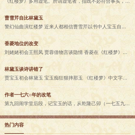
《红楼梦》多用虚笔。所谓虚笔者，指既不必符合事实，且似于书中的情理亦不允惬，或过重，或过轻，或所言在此而所感在彼，……..
曹雪芹自比林黛玉
警幻仙曲演红楼梦 近来人都相信曹雪芹以书中人宝玉自寓生平，甚至于有想得过分，讲得过火的，仿佛书主人贾宝玉一举一动都代..
香菱地位的改变
刘姥姥初会王熙凤 贾蓉借物言谈隐情 香菱在《红楼梦》是非常重要的一个人，她首先出场（第一回）作者特致珍重惋惜之意，名..
林黛玉谈诗讲错了
贾宝玉初会林黛玉 宝玉痴狂狠摔那玉 《红楼梦》中文字有各本皆同，实系错误，又不曾被发现的。如第四十八回，香菱跟黛玉学诗..
作者一七六○年的改笔
第九回闹学堂后段，记宝玉的话，从乾隆己卯（一七五九）到一九五三年的本子，大致均同。兹录脂砚斋己卯本为例： 瑞大爷反派..
热门内容