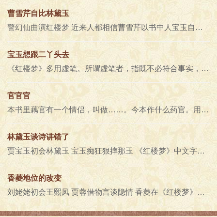
曹雪芹自比林黛玉
警幻仙曲演红楼梦 近来人都相信曹雪芹以书中人宝玉自寓生平，甚至于有想得过分，讲得过火的，仿佛书主人贾宝玉一举一动都代..
宝玉想跟二丫头去
《红楼梦》多用虚笔。所谓虚笔者，指既不必符合事实，且似于书中的情理亦不允惬，或过重，或过轻，或所言在此而所感在彼，……..
官官官
本书里藕官有一个情侣，叫做……。今本作什么药官。用吃药来取名够古怪的，莫非是芍药花吗？ 芳官道：“他祭的就是死了的药..
林黛玉谈诗讲错了
贾宝玉初会林黛玉 宝玉痴狂狠摔那玉 《红楼梦》中文字有各本皆同，实系错误，又不曾被发现的。如第四十八回，香菱跟黛玉学诗..
香菱地位的改变
刘姥姥初会王熙凤 贾蓉借物言谈隐情 香菱在《红楼梦》是非常重要的一个人，她首先出场（第一回）作者特致珍重惋惜之意，名..