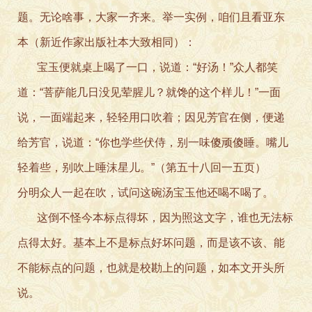
题。无论啥事，大家一齐来。举一实例，咱们且看亚东
本（新近作家出版社本大致相同）：
宝玉便就桌上喝了一口，说道：“好汤！”众人都笑
道：“菩萨能几日没见荤腥儿？就馋的这个样儿！”一面
说，一面端起来，轻轻用口吹着；因见芳官在侧，便递
给芳官，说道：“你也学些伏侍，别一味傻顽傻睡。嘴儿
轻着些，别吹上唾沫星儿。”（第五十八回一五页）
分明众人一起在吹，试问这碗汤宝玉他还喝不喝了。
这倒不怪今本标点得坏，因为照这文字，谁也无法标
点得太好。基本上不是标点好坏问题，而是该不该、能
不能标点的问题，也就是校勘上的问题，如本文开头所
说。