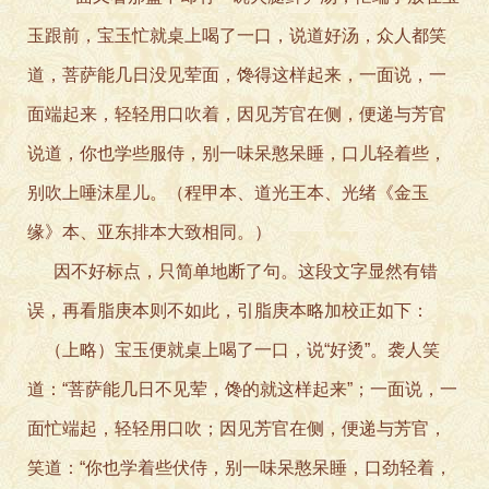
玉跟前，宝玉忙就桌上喝了一口，说道好汤，众人都笑
道，菩萨能几日没见荤面，馋得这样起来，一面说，一
面端起来，轻轻用口吹着，因见芳官在侧，便递与芳官
说道，你也学些服侍，别一味呆憨呆睡，口儿轻着些，
别吹上唾沫星儿。（程甲本、道光王本、光绪《金玉
缘》本、亚东排本大致相同。）
因不好标点，只简单地断了句。这段文字显然有错
误，再看脂庚本则不如此，引脂庚本略加校正如下：
（上略）宝玉便就桌上喝了一口，说“好烫”。袭人笑
道：“菩萨能几日不见荤，馋的就这样起来”；一面说，一
面忙端起，轻轻用口吹；因见芳官在侧，便递与芳官，
笑道：“你也学着些伏侍，别一味呆憨呆睡，口劲轻着，