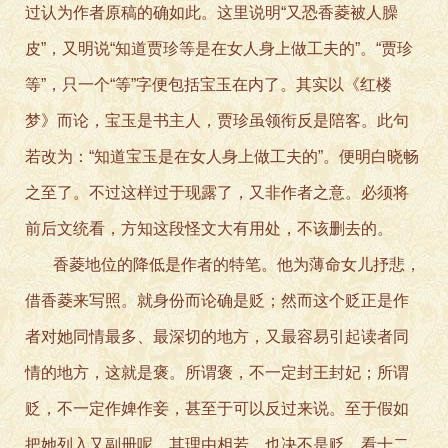
过认为作者原稿的确如此。这里说明“又恐香菱被人臊
皮”，又明说“知道贾珍等是在女人身上做工夫的”。“贾珍
等”，只一个“等”字便包括宝玉在内了。其实以《红楼
梦》而论，宝玉是书主人，贾珍虽领衔反是陪客。此句
若改为：“知道宝玉是在女人身上做工夫的”。便明白晓畅
之至了。不过这样过于现露了，又非作者之意。必须将
前后文统看，方知这段怪文大有用处，不该删去的。
香菱地位的降低是作者的特笔。他为薄命女儿抒悲，
借香菱来写照。就身份而论确是贬；然而这个贬正是作
者对她同情最多、最深切的地方，又最容易引起读者同
情的地方，这就是褒。所谓褒，不一定封王封妃；所谓
贬，不一定作婢作妾，甚至于可以反过来说。至于假如
把她列入又副册呢，其理由相若，也决不是贬。看十二