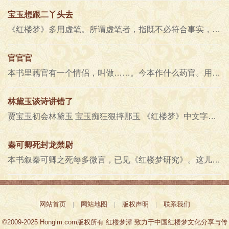
宝玉想跟二丫头去
《红楼梦》多用虚笔。所谓虚笔者，指既不必符合事实，且似于书中的情理亦不允惬，或过重，或过轻，或所言在此而所感在彼，……..
官官官
本书里藕官有一个情侣，叫做……。今本作什么药官。用吃药来取名够古怪的，莫非是芍药花吗？ 芳官道：“他祭的就是死了的药..
林黛玉谈诗讲错了
贾宝玉初会林黛玉 宝玉痴狂狠摔那玉 《红楼梦》中文字有各本皆同，实系错误，又不曾被发现的。如第四十八回，香菱跟黛玉学诗..
秦可卿死封龙禁尉
本书叙秦可卿之死每多微言，已见《红楼梦研究》。这儿谈一个版本上的问题。第十三回“秦可卿死封龙禁尉”，照脂砚斋评看来，..
网站首页
|
网站地图
|
版权声明
|
联系我们
©2009-2025 Honglm.com版权所有 红楼梦潭 致力于中国红楼梦文化分享与传