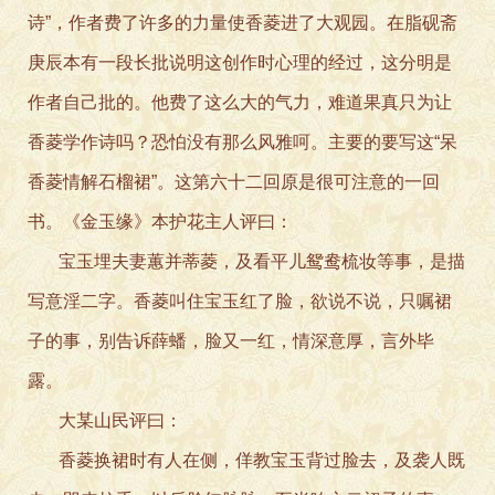
诗”，作者费了许多的力量使香菱进了大观园。在脂砚斋
庚辰本有一段长批说明这创作时心理的经过，这分明是
作者自己批的。他费了这么大的气力，难道果真只为让
香菱学作诗吗？恐怕没有那么风雅呵。主要的要写这“呆
香菱情解石榴裙”。这第六十二回原是很可注意的一回
书。《金玉缘》本护花主人评曰：
宝玉埋夫妻蕙并蒂菱，及看平儿鸳鸯梳妆等事，是描
写意淫二字。香菱叫住宝玉红了脸，欲说不说，只嘱裙
子的事，别告诉薛蟠，脸又一红，情深意厚，言外毕
露。
大某山民评曰：
香菱换裙时有人在侧，佯教宝玉背过脸去，及袭人既