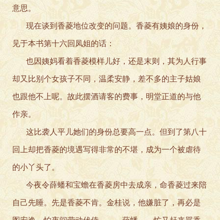
意思。
现在谈到香菱地位改变的问题。香菱有姨娘的身份，
见于本书第十六回凤姐的话：
也因姨妈看着香菱模样儿好，还是末则，其为人行事
却又比别个女孩子不同，温柔安静，差不多的主子姑娘
也跟他不上呢。故此摆酒请客的费事，明堂正道的与他
作亲。
这比袭人平儿她们的身份总要高一点。但到了第八十
回上却把香菱的境遇写得非常的不堪，成为一个被虐待
的小丫头了。
今夜令薛蟠和宝蟾在香菱房中去成亲，命香菱过来陪
自己先睡。先是香菱不肯。金桂说，他嫌脏了，再必是