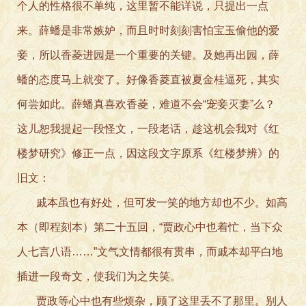
个人的性格很不单纯，这里暂不能详说，只提出一点
来。薛蟠是非常嫉妒，而且时时刻刻害怕宝玉偷他的爱
妾，所以香菱进园是一个重要的关键。及她再出园，薛
蟠的态度马上就变了。好像香菱直被夏金桂逼死，其实
何尝如此。薛蟠真喜欢香菱，难道不会“宠妾灭妻”么？
这儿恕我提起一段怪文，一段老话，趁这机会我对《红
楼梦研究》修正一点，因这段文字原系《红楼梦辨》的
旧文：
戚本虽也有好处，但可发一笑的地方却也不少。如高
本（即程刻本）第二十五回，“贾政心中也着忙，当下众
人七言八语……”文气文情都很有贯串，而戚本却平白地
插进一段奇文，使我们为之失笑。
贾政等心中也有些烦杂，顾了这里丢不了那里。别人