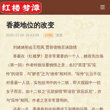
香菱地位的改变
2022-11-05 19:43:08
浏览
1795
刘姥姥初会王熙凤 贾蓉借物言谈隐情
香菱在《红楼梦》是非常重要的一个人，她首先出场
（第一回）作者特致珍重惋惜之意，名曰“英莲”实“应
怜”的谐音，与“娇杏”之为“侥幸”相对待。“应怜”云云不仅
对香菱一人说，实包括书中的十二钗，即大观园中一切
女子而言。如十二钗之“元迎探惜”即谐音“原应叹息”，亦
与“应怜”相同。作者之意非常显明的。
还有一点，香菱有列在副册或又副册的问题，在一般