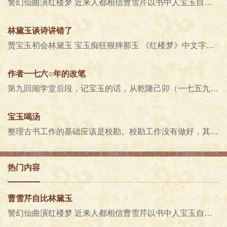
警幻仙曲演红楼梦 近来人都相信曹雪芹以书中人宝玉自寓生平，甚至于有想得过分，讲得过火的，仿佛书主人贾宝玉一举一动都代..
林黛玉谈诗讲错了
贾宝玉初会林黛玉 宝玉痴狂狠摔那玉 《红楼梦》中文字有各本皆同，实系错误，又不曾被发现的。如第四十八回，香菱跟黛玉学诗..
作者一七六○年的改笔
第九回闹学堂后段，记宝玉的话，从乾隆己卯（一七五九）到一九五三年的本子，大致均同。兹录脂砚斋己卯本为例： 瑞大爷反派..
宝玉喝汤
整理古书工作的基础应该是校勘。校勘工作没有做好，其他的工作即如筑室沙上，不能坚牢。如标点注释都必须附着本文，若本文先..
热门内容
曹雪芹自比林黛玉
警幻仙曲演红楼梦 近来人都相信曹雪芹以书中人宝玉自寓生平，甚至于有想得过分，讲得过火的，仿佛书主人贾宝玉一举一动都代..