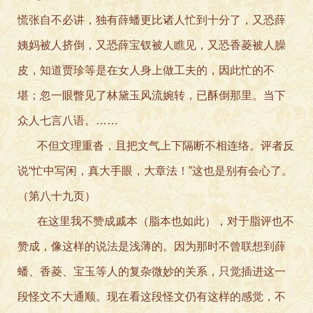
慌张自不必讲，独有薛蟠更比诸人忙到十分了，又恐薛
姨妈被人挤倒，又恐薛宝钗被人瞧见，又恐香菱被人臊
皮，知道贾珍等是在女人身上做工夫的，因此忙的不
堪；忽一眼瞥见了林黛玉风流婉转，已酥倒那里。当下
众人七言八语。……
不但文理重沓，且把文气上下隔断不相连络。评者反
说“忙中写闲，真大手眼，大章法！”这也是别有会心了。
（第八十九页）
在这里我不赞成戚本（脂本也如此），对于脂评也不
赞成，像这样的说法是浅薄的。因为那时不曾联想到薛
蟠、香菱、宝玉等人的复杂微妙的关系，只觉插进这一
段怪文不大通顺。现在看这段怪文仍有这样的感觉，不