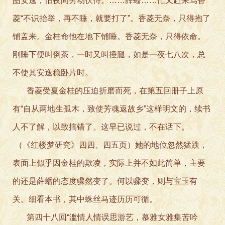
图安逸，怕夜间劳动伏侍。……薛蟠……忙又赶来骂香
菱“不识抬举，再不睡，就要打了”。香菱无奈，只得抱了
铺盖来。金桂命他在地下铺睡。香菱无奈，只得依命。
刚睡下便叫倒茶，一时又叫捶腿，如是一夜七八次，总
不使其安逸稳卧片时。
香菱受夏金桂的压迫折磨而死，在第五回册子上原
有“自从两地生孤木，致使芳魂返故乡”这样明文的，续书
人不了解，以致搞错了。这早已说过，不在话下。
（《红楼梦研究》四四、四五页）她的地位忽然猛跌，
表面上似乎因金桂的欺凌，实际上并不如此简单，主要
的还是薛蟠的态度骤然变了。何以骤变，则与宝玉有
关。细看本书，其中蛛丝马迹历历可循。
第四十八回“滥情人情误思游艺，慕雅女雅集苦吟