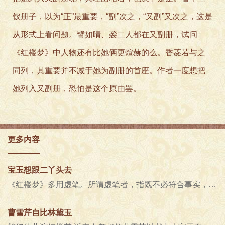
钗册子，以为“正”最重要，“副”次之，“又副”又次之，这是
从形式上看问题。譬如晴、袭二人都在又副册，试问
《红楼梦》中人物还有比她俩更煊赫的么。香菱若与之
同列，其重要并不减于她为副册的首座。作者一度想把
她列入又副册，恐怕是这个原由罢。
更多内容
宝玉想跟二丫头去
《红楼梦》多用虚笔。所谓虚笔者，指既不必符合事实，且似于书中的情理亦不允惬，或过重，或过轻，或所言在此而所感在彼，……..
曹雪芹自比林黛玉