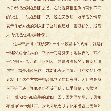
本子都把她列在副册之首。在脂砚斋批里则有两种不同
的说法：一说在副册，又一说在又副册。这矛盾的情形
表示作者对她的列入册子当时也经过一番游移的。最后
大约仍把她列入副册罢。
这里牵涉到《红楼梦》一个比较基本的观念，就是在
封建家庭地位高的，它不一定是赞美；地位低的，它不
一定是瞧不起。而且正相反，越是占高位的，越贬斥得
厉害；越是地位卑微，越对他表示同情。《红楼梦》作
者就用了这个方式来初步批判了封建家庭。因此提高身
份不等于褒，降低身份不等于贬，似乎颠倒，实很深
刻，后来续书如高鹗的后四十回，因为同情平儿，凤姐
死后便说把她扶正。这充分地表明了他不懂得曹雪芹的