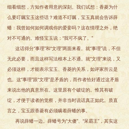
细看细想，方知作者用意的深刻。我们试想：香菱为什
么要叮嘱宝玉这些话？难道不叮嘱，宝玉真就会告诉薛
蟠：我曾如何如何调戏你的爱妾吗？这在情理之外，绝
对不可通的。难怪宝玉说：“我可不疯了。”
这话得分“事理”和“文理”两面来看。就“事理”说，不但
无此必要，而且这样写法根本上不通。就“文理”来说，又
必须这样，才能表示宝玉、香菱的关系，如评家所云是
也。这“事理”跟“文理”是矛盾的，而作者恰好通过这矛盾
来说出他的真意所在。这里原有个破绽的。惟其有破
绽，才便于读者的觉察，并非当时说话真正如此。质直
言之，宝玉跟香菱有必须瞒着薛蟠的事。
再说薛蟠一边。薛蟠号为“大傻”、“呆霸王”，其实这