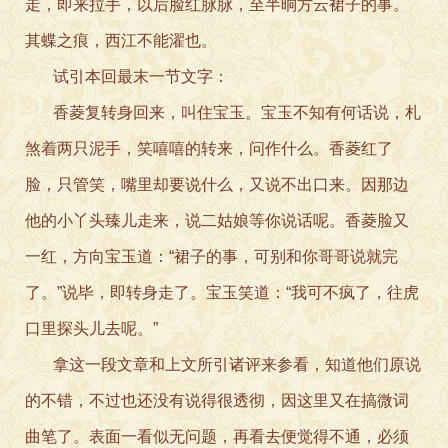
走，即来拉手，以后脸红脉脉，至半晌方云裙子的事。
其蝶之痕，西江不能濯也。
试引本回最末一节文字：
香菱复转身回来，叫住宝玉。宝玉不知有何话说，札
煞着两只泥手，笑嘻嘻的转来，问作什么。香菱红了
脸，只管笑，嘴里却要说什么，又说不出口来。因那边
他的小丫头臻儿走来，说二姑娘等你说话呢。香菱脸又
一红，方向宝玉道：“裙子的事，可别和你哥哥说就完
了。”说毕，即转身走了。宝玉笑道：“我可不疯了，往虎
口里探头儿去呢。”
拿这一段文章和上文所引诸评来参看，知道他们原说
的不错，不过也还没有说得很透彻，因这里又在搞微词
曲笔了。表面一看似无问题，再看去便觉得不通，必须