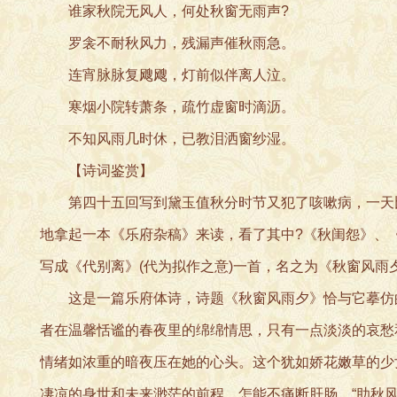
谁家秋院无风人，何处秋窗无雨声?
罗衾不耐秋风力，残漏声催秋雨急。
连宵脉脉复飕飕，灯前似伴离人泣。
寒烟小院转萧条，疏竹虚窗时滴沥。
不知风雨几时休，已教泪洒窗纱湿。
【诗词鉴赏】
第四十五回写到黛玉值秋分时节又犯了咳嗽病，一天比
地拿起一本《乐府杂稿》来读，看了其中?《秋闺怨》、
写成《代别离》(代为拟作之意)一首，名之为《秋窗风雨
这是一篇乐府体诗，诗题《秋窗风雨夕》恰与它摹仿的
者在温馨恬谧的春夜里的绵绵情思，只有一点淡淡的哀愁
情绪如浓重的暗夜压在她的心头。这个犹如娇花嫩草的少
凄凉的身世和未来渺茫的前程，怎能不痛断肝肠。“助秋