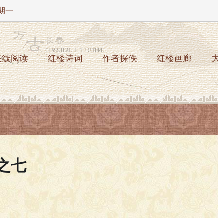
星期一
在线阅读
红楼诗词
作者探佚
红楼画廊
之七