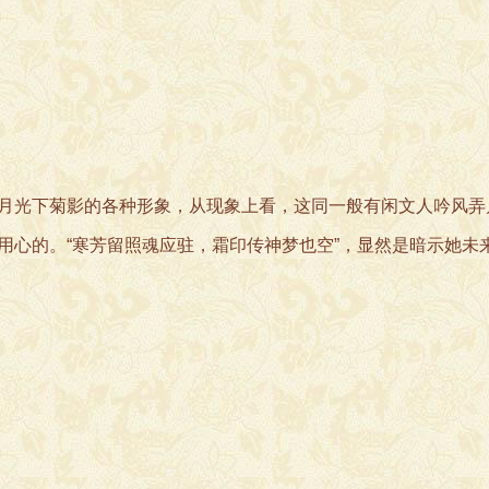
光下菊影的各种形象，从现象上看，这同一般有闲文人吟风弄
用心的。“寒芳留照魂应驻，霜印传神梦也空”，显然是暗示她未