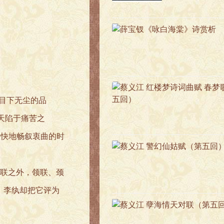
目下无尘的品
天陷于痛苦之
快快地畅叙衷曲的时
联之外，领联、颈
，李纨却把它评为