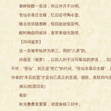
篱畔秋酣一觉清，和云伴月不分明。
登仙非慕庄生蝶，忆旧还寻陶令盟。
睡去依依随雁断，惊回故故恼蛩鸣。
醒时幽怨同谁诉，衰草寒烟无限情。
【诗词鉴赏】
这一首被李纨评为第三。用的“八庚”韵。
诗题是《菊梦》，以拟人的手法写菊花的梦境，，实际
不祥；“登仙”，则又是“死亡”的代词。“登仙非慕庄生蝶
侍者的“木石前盟”才是自己真正的意愿。颈联、尾联四
湘云(枕霞旧友)
菊影
秋光叠叠复重重，潜度偷移三径中。