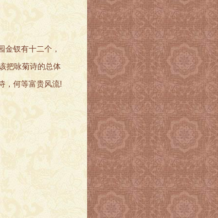
园金钗有十二个，
该把咏菊诗的总体
诗，何等富贵风流!