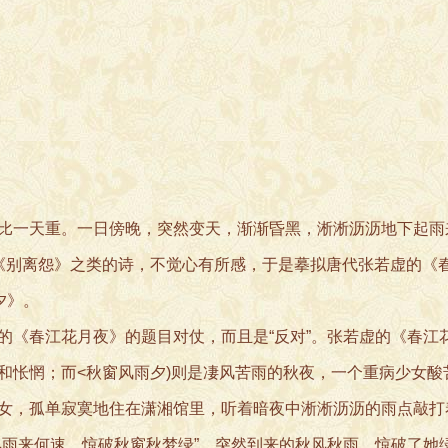
一天重。一日傍晚，突然变天，渐渐昏黑，淅淅沥沥地下起雨
《别离怨》之类的诗，不觉心有所感，于是摹拟唐代张若虚的《
夕》。
《春江花月夜》的题目对仗，而且是“反对”。张若虚的《春江
和怅惘；而<秋窗风雨夕)则是凄风苦雨的秋夜，一个重病少女酸
女，孤单寂寞地住在潇湘馆里，听着暗夜中淅淅沥沥的雨点敲打
风雨来何速，惊破秋窗秋梦绿”，突然到来的秋风秋雨，惊破了她