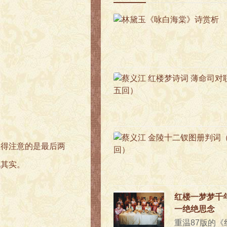
值得注意的是最后两
无其实。
红楼一梦梦千
一绝绝思念