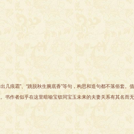
几痕霜”、“跳脱秋生腕底香”等句，构思和造句都不落俗套。
之意。书作者似乎在这里暗喻宝钗同宝玉未来的夫妻关系有其名而