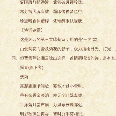
窗隔疏灯描远近，篱筛破月锁玲珑。
寒芳留照魂应驻，霜印传神梦也空。
珍重暗香休踏碎，凭谁醉眼认朦胧。
【诗词鉴赏】
这是湘云的第三首咏菊诗，用的是“一冬”韵。
由爱菊花而爱及菊花的影子，极力描绘日光、灯光、月
同。但曹雪芹让湘云咏出这样一首情调暗淡的诗，是有其
探春(蕉下客)
残菊
露凝霜重渐倾欹，宴赏才过小雪时。
蒂有余香金淡泊，枝无全叶翠离披。
半床落月蛩声病，万里寒云雁阵迟。
明岁秋风知再会，暂时分手莫相思。