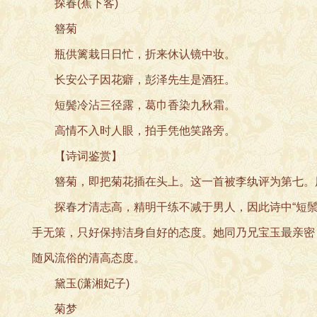
探春(蕉下客)
簪菊
瓶供篱栽日日忙，折来休认镜中妆。
长安公子因花癖，彭泽先生是酒狂。
短鬓冷沾三径露，葛巾香染九秋霜。
高情不入时人眼，拍手凭他笑路旁。
【诗词鉴赏】
簪菊，即把菊花插在头上。这一首被李纨评为第七。用
探春才清志高，精明干练不减于男人，因此诗中“短鬃”
手无策，只好保持洁身自好的态度。她同乃兄宝玉最亲密
随风流俗的清高态度。
黛玉(潇湘妃子)
菊梦