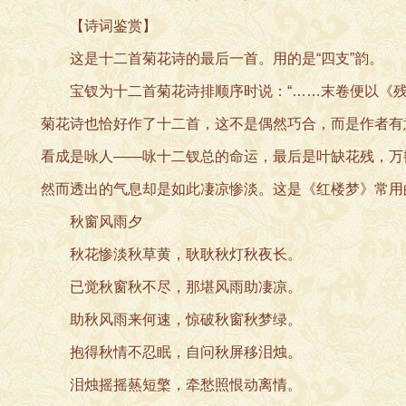
【诗词鉴赏】
这是十二首菊花诗的最后一首。用的是“四支”韵。
宝钗为十二首菊花诗排顺序时说：“……末卷便以《残菊》
菊花诗也恰好作了十二首，这不是偶然巧合，而是作者有
看成是咏人——咏十二钗总的命运，最后是叶缺花残，万
然而透出的气息却是如此凄凉惨淡。这是《红楼梦》常用
秋窗风雨夕
秋花惨淡秋草黄，耿耿秋灯秋夜长。
已觉秋窗秋不尽，那堪风雨助凄凉。
助秋风雨来何速，惊破秋窗秋梦绿。
抱得秋情不忍眠，自问秋屏移泪烛。
泪烛摇摇爇短檠，牵愁照恨动离情。