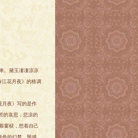
来。黛玉凄凄凉凉
春江花月夜》的格调
花月夜》写的是作
苦的哀思，悲凉的
着窗棂，想着自己
绿色的幻梦，预感