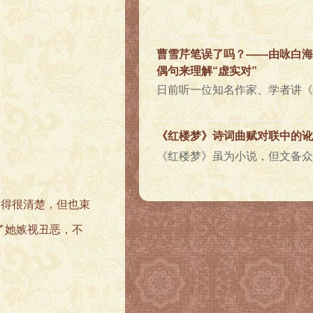
曹雪芹笔误了吗？——由咏白海
偶句来理解“虚实对”
《红楼梦》诗词曲赋对联中的讹
看得很清楚，但也束
了她嫉视丑恶，不