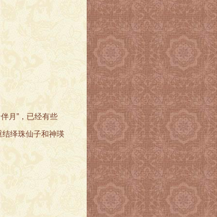
伴月”，已经有些
说重结绎珠仙子和神瑛