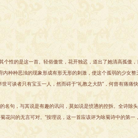
个性的是这一首。轻俗傲世，花开独迟，道出了她清高孤傲，
?荣府内种种恶浊的现象形成有形无形的刺激，使这个孤弱的少女整
举世可谈者只有宝玉一人，然而碍于“礼教之大防”，何曾有痛痛
的名句，与其说是有趣的讯问，莫如说是愤懑的控拆。全诗除头
个菊花问的无言可对。”按理说，这一首应该评为咏菊诗中的第一
。