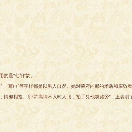
的是“七阳”韵。
、“葛巾”等字样都是以男人自况。她对荣府内部的矛盾和腐败
，情趣相投。所谓“高情不入时人眼，拍手凭他笑路旁”，正表明