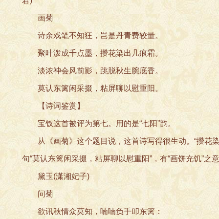
君)
画菊
诗余戏笔不知狂，岂是丹青费较量。
聚叶泼成千点墨，攒花染出几痕霜。
淡浓神会风前影，跳脱秋生腕底香。
莫认东篱闲采掇，粘屏聊以慰重阳。
【诗词鉴赏】
宝钗这首被评为第七。用的是“七阳”韵。
从《画菊》这个题目说，这首诗写得很生动。“攒花染出
句“莫认东篱闲采掇，粘屏聊以慰重阳”，有“画饼充饥”
黛玉(潇湘妃子)
问菊
欲讯秋情众莫知，喃喃负手叩东篱：