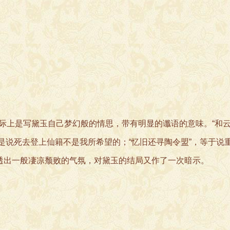
上是写黛玉自己梦幻般的情思，带有明显的谶语的意味。“和云
”，是说死去登上仙籍不是我所希望的；“忆旧还寻陶令盟”，等于
句透出一般凄凉颓败的气氛，对黛玉的结局又作了一次暗示。