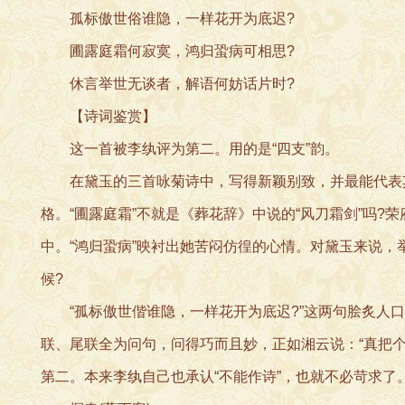
孤标傲世俗谁隐，一样花开为底迟?
圃露庭霜何寂寞，鸿归蛩病可相思?
休言举世无谈者，解语何妨话片时?
【诗词鉴赏】
这一首被李纨评为第二。用的是“四支”韵。
在黛玉的三首咏菊诗中，写得新颖别致，并最能代表其
格。“圃露庭霜”不就是《葬花辞》中说的“风刀霜剑”吗
中。“鸿归蛩病”映衬出她苦闷仿徨的心情。对黛玉来说，
候?
“孤标傲世偕谁隐，一样花开为底迟?”这两句脍炙人口
联、尾联全为问句，问得巧而且妙，正如湘云说：“真把
第二。本来李纨自己也承认“不能作诗”，也就不必苛求了