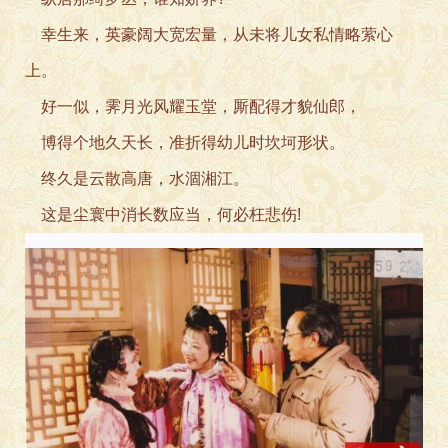
幸生来，英豪阔大宽宏量，从
未将儿女私情略萦心
上。
好一似，霁月光风耀玉堂，厮
配得才貌仙郎，
博得个地久天长，准折
得幼儿时坎坷形状。
终久是云散高唐，水涸湘
江。
这是尘寰中消长数应当，
何必枉悲伤!