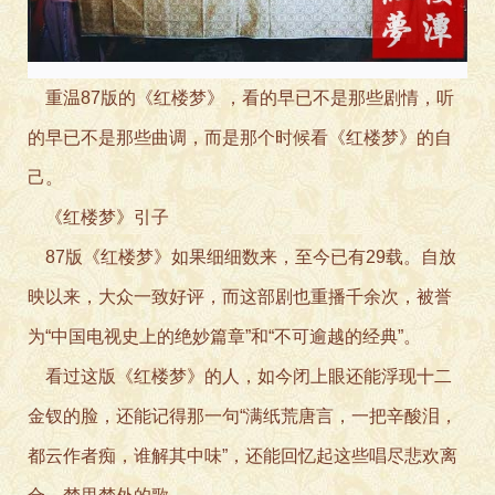
重温87版
的《红楼梦》，看的早已不是那些剧情，听
的早已不是那些曲调，而是那个时候看《红楼梦》的自
己。
《红楼梦》引子
87版《红
楼梦》如果细细数来，至今已有29载。自放
映以来，大众一致好评，而这部剧也重播千余
次，被誉
为“中国电视史上的绝妙篇章”和“不可逾越的经典”。
看过这版《
红楼梦》的人，如今闭上眼还能浮现十二
金钗的脸，还能记得那一句“满纸荒唐言，一把辛酸泪，
都云作者痴，谁解其中味”，还能回忆起这些唱尽悲欢离