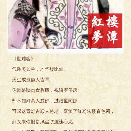
《世难容》
气质美如兰，才华馥
比仙。
天生成孤僻人皆罕。
你道是啖肉食腥膻，视
绮罗俗厌;
却不知好高人愈妒，过洁
世同嫌。
可叹这青灯古殿人将老
，辜负了红粉朱楼春色阑，
到头来依旧是风尘肮脏违心
愿。