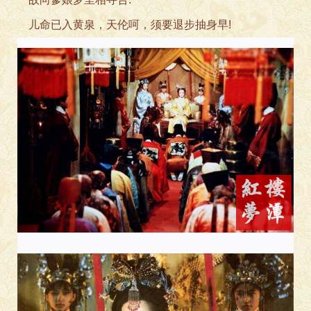
儿命已入黄泉，天伦呵，须要退步抽身早!