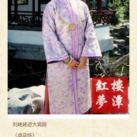
刘姥姥进大观园
《虚花悟》