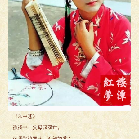
《
乐中悲》
襁褓中，父母叹双亡。
纵居那绮罗丛，谁知娇养?