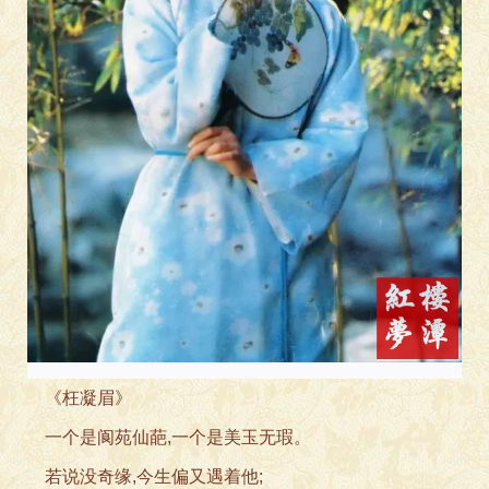
《枉凝
眉》
一个是阆苑仙葩
,一个是美玉无瑕。
若说没奇缘,今生偏
又遇着他;