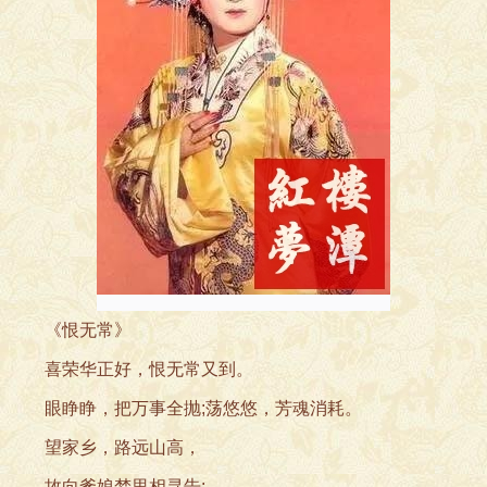
《恨无常》
喜荣华正好，恨无
常又到。
眼睁睁，把万事全抛;荡悠悠，芳魂消耗。
望家乡，路远
山高，
故向爹娘梦里相寻告: