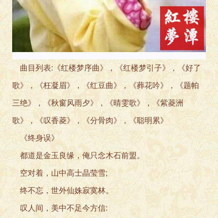
曲目列表:《红楼梦
序曲》，《红楼梦引子》，《好了
歌》，《枉凝眉》，《红豆曲》，《葬花吟》，《题帕
三绝》，《秋窗风雨夕》，《晴雯歌》，《紫菱洲
歌》，《叹香菱》，《分骨肉》，《聪明累》
《终身误》
都道是金玉良缘，俺只念
木石前盟。
空对着，山中高
士晶莹雪;
终不忘，世外仙姝
寂寞林。
叹人间，美中不足今方
信: