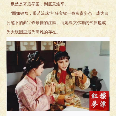
纵然是齐眉举案，到底
意难平。
“面如银盘，眼若流珠”的薛宝钗一身富贵姿态，成为曹
公笔下的薛宝钗最佳的注脚。而她温文尔雅的气质也成
为大观园里最为高雅
的存在。