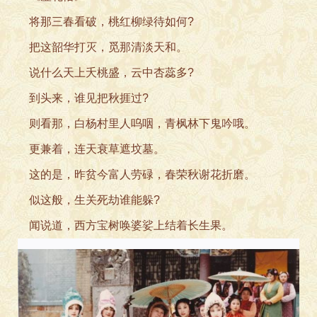
将那三春看破，桃红
柳绿待如何?
把这韶华打灭，觅那清
淡天和。
说什么天上夭桃盛，云中
杏蕊多?
到头来，谁见把秋捱过?
则看那，白杨村里人呜咽
，青枫林下鬼吟哦。
更兼着，连天衰草遮坟墓。
这的是，昨贫今富人劳碌，
春荣秋谢花折磨。
似这般，生关死劫谁能躲?
闻说道，西方宝树唤婆
娑上结着长生果。