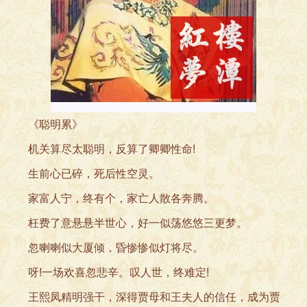
《聪明
累》
机关算尽太聪明，反
算了卿卿性命!
生前心已碎，死后性空
灵。
家富人宁，终有个，家
亡人散各奔腾。
枉费了意悬悬半世心，好一
似荡悠悠三更梦。
忽喇喇似大厦倾，昏惨惨
似灯将尽。
呀!一场欢喜忽悲辛。叹
人世，终难定!
王熙凤精明强干，深得贾母
和王夫人的信任，成为贾