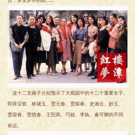
合，梦里梦外的歌......
这十二支曲子分
别预示了大观园中的十二个重要女子,
即薛宝钗、林黛玉、贾元春、贾探春、史湘云、妙玉、
贾迎春、贾惜春、王熙凤、巧姐、李纨、秦可卿的不同
命运。