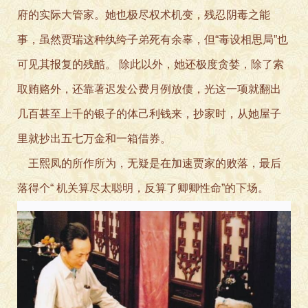
府的实际大管家。她也极尽权术机变，残忍阴毒之能
事，虽然贾瑞这种纨绔子弟死有余辜，但“毒设相思局”也
可见其报复的残酷。 除此以外，她还极度贪婪，除了索
取贿赂外，还靠著迟发公费月例放债，光这一项就翻出
几百甚至上千的银子的体己利钱来，抄家时，从她屋子
里就抄出五七万金和一箱借券。
王熙凤的所作所为，
无疑是在加速贾家的败落，最后
落得个“ 机关算尽太聪明，反算了卿卿性命”的下场。