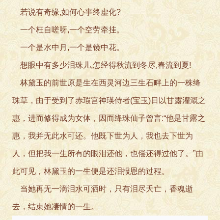
若说有奇缘,如何心
事终虚化?
一个枉自嗟呀,一个空
劳牵挂。
一个是水中月,一个
是镜中花。
想眼中有多少泪珠儿,怎
经得秋流到冬尽,春流到夏!
林黛玉的前世原是生在
西灵河边三生石畔上的一株绛
珠草，由于受到了赤瑕宫神瑛侍者(宝玉)日以甘露灌溉之
惠，进而修得成为女体，因而绛珠仙子曾言:“他是甘露之
惠，我并无此水可还。他既下世为人，我也去下世为
人，但把我一生所有的眼泪还他，也偿还得过他了。”由
此可见，林黛玉的一生便是还泪报恩的过程。
当她再无一滴泪水可
洒时，只有泪尽夭亡，香魂逝
去，结束她凄情的一生。