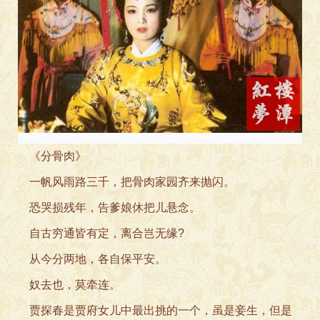
《分骨肉》
一帆风雨路三千，把骨肉家园齐来抛闪。
恐哭损残年，告爹娘休把儿悬念。
自古穷通皆有定，离合岂无缘?
从今分两地，各自保平安。
奴去也，莫牵连。
贾探春是贾府女儿中最出挑的一个，虽是妾生，但是