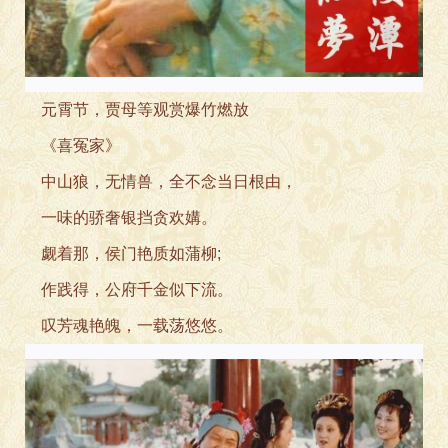
元霄节，贾母等观赏
爆竹燃放
《喜冤家》
中山狼，无情兽，全不
念当日根由，
一味的骄奢银挡
贪欢媾。
觑着那，侯门艳质如蒲
柳;
作践得，公府千金似下流
。
叹芳魂艳魄，一载
荡悠悠。