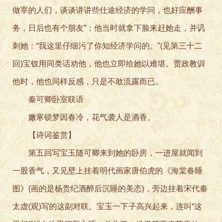
做宰的人们，谈谈讲讲些仕途经济的学问，也好应酬事
务，日后也有个朋友”；他当时就拿下脸来赶她走，并讥
刺她：“我这里仔细污了你知经济学问的。”(见第三十二
回)宝钗用同类话劝他，他也立即给她以难堪。贾政教训
他时，他也同样反感，只是不敢流露而已。
秦可卿卧室联语
嫩寒锁梦因春冷，花气袭人是酒香。
【诗词鉴赏】
第五回写宝玉随可卿来到她的卧房，一进屋就闻到
一股香气，又见壁上挂着明代画家唐伯虎的《海棠春睡
图》(画的是杨贵纪酒醉后沉睡的美态)，旁边挂着宋代秦
太虚(观)写的这副对联。宝玉一下子高兴起来，连叫“这