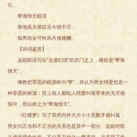
它。
孽海情天联语
厚地高天堪叹古今情不尽，
痴男怨女可怜风月债难酬。
【诗词鉴赏】
这副联语写在“太虚幻境”的宫门之上，横批是“孽海
情天”。
佛教把罪恶的根源称为“孽”，并认为男女情爱也是一
种罪恶的根源；世上俗人都陷人情爱纠葛带来的无尽烦
恼中，所以称之为“孽海情天”。
《红楼梦》写了荣府内外大大小小无数矛盾纠葛，
男女问正当和不正当的关系也是其中一部分。这副对联