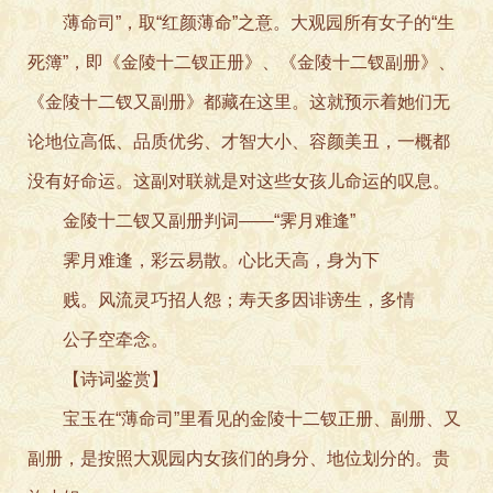
薄命司”，取“红颜薄命”之意。大观园所有女子的“生
死簿”，即《金陵十二钗正册》、《金陵十二钗副册》、
《金陵十二钗又副册》都藏在这里。这就预示着她们无
论地位高低、品质优劣、才智大小、容颜美丑，一概都
没有好命运。这副对联就是对这些女孩儿命运的叹息。
金陵十二钗又副册判词——“霁月难逢”
霁月难逢，彩云易散。心比天高，身为下
贱。风流灵巧招人怨；寿天多因诽谤生，多情
公子空牵念。
【诗词鉴赏】
宝玉在“薄命司”里看见的金陵十二钗正册、副册、又
副册，是按照大观园内女孩们的身分、地位划分的。贵