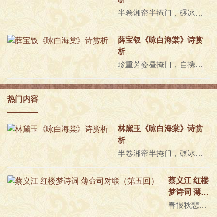
半卷湘帘半掩门，碾冰为土玉为盆。偷来梨蕊三分白，借得梅花一缕魂。月窟仙人缝缟袂，秋闺怨女拭啼痕。娇羞默默同谁诉？倦倚西风..
薛宝钗《咏白海棠》诗赏
析
珍重芳姿昼掩门，自携手瓮灌苔盆。胭脂洗出秋阶影，冰雪招来露砌魂。淡极始知花更艳，愁多焉得玉无痕。欲偿白帝宜清洁，不语婷婷..
热门内容
林黛玉《咏白海棠》诗赏
析
半卷湘帘半掩门，碾冰为土玉为盆。偷来梨蕊三分白，借得梅花一缕魂。月窟仙人缝缟袂，秋闺怨女拭啼痕。娇羞默默同谁诉？倦倚西风..
蔡义江 红楼
梦诗词 薄命
司对联（第
春恨秋悲皆自惹，花容月貌为谁妍？[说明]宝玉在太虚幻境的内殿看到许多匾额对联，其中写有“痴情司”、“结怨司”、“朝啼司”、..
五回）