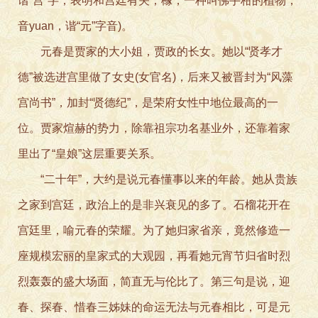
谐“宫”字，表明和宫廷有关；橼，一种叫佛手柑的植物，
音yuan，谐“元”字音)。
元春是贾家的大小姐，贾政的长女。她以“贤孝才
德”被选进宫里做了女史(女官名)，后来又被晋封为“风藻
宫尚书”，加封“贤德纪”，是荣府女性中地位最高的一
位。贾家煊赫的势力，除靠祖宗功名基业外，还靠着家
里出了“皇娘”这层重要关系。
“二十年”，大约是说元春懂事以来的年龄。她从贵族
之家到宫廷，政治上的是非兴衰见的多了。石榴花开在
宫廷里，喻元春的荣耀。为了她归家省亲，竟然修造一
座规模宏丽的皇家式的大观园，再看她元宵节归省时烈
烈轰轰的盛大场面，简直无与伦比了。第三句是说，迎
春、探春、惜春三姊妹的命运无法与元春相比，可是元