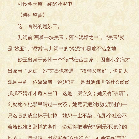
可怜金玉质，终陷淖泥中。
【诗词鉴赏】
这一首说的是妙玉。
判词前“画着一块美玉，落在泥垢之中”。 “美玉”就
是“妙玉”，“泥垢”与判词中的“淖泥”都是喻不洁之地。
妙玉出身于苏州一个“读书仕宦之家”，因自小多病才
出家当了尼姑。她“文墨也极通”，“模样又极好”，也是大
观园中的一位姣姣者。说她“洁”，是因她嫌世俗社会纷纷
扰扰不清净才遁人空门，这是一层含义；她又有“洁癖”，
刘姥姥在她那里喝过一次茶，她竟要把刘姥姥用过的一
只名贵的成窑杯子扔掉。她想一尘不染，但那个社会不
会给她准备那样的条件，命运将把她安排到最不洁净的
地方去。按规矩，出家就要“六根净除”，可她偏要“带发