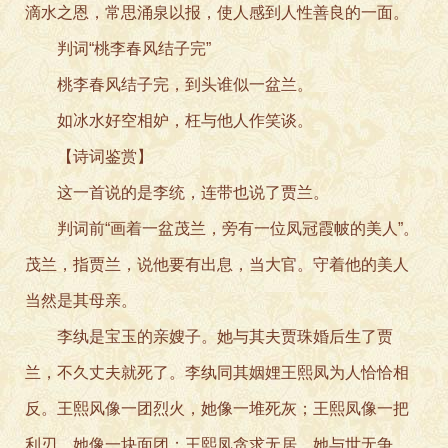
滴水之恩，常思涌泉以报，使人感到人性善良的一面。
判词“桃李春风结子完”
桃李春风结子完，到头谁似一盆兰。
如冰水好空相妒，枉与他人作笑谈。
【诗词鉴赏】
这一首说的是李统，连带也说了贾兰。
判词前“画着一盆茂兰，旁有一位凤冠霞帔的美人”。
茂兰，指贾兰，说他要有出息，当大官。守着他的美人
当然是其母亲。
李纨是宝玉的亲嫂子。她与其夫贾珠婚后生了贾
兰，不久丈夫就死了。李纨同其姻娌王熙凤为人恰恰相
反。王熙风像一团烈火，她像一堆死灰；王熙凤像一把
利刃，她像一块面团；王熙凤贪求无居，她与世无争。