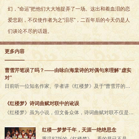
幻，“命运”把他们大大地捉弄了一场。这出和着血泪的恋
爱悲剧，不仅使作者为之“泪尽”，二百年后的今天仍是人
们谈论不尽的话题。
更多内容
曹雪芹笔误了吗？——由咏白海棠诗的对偶句来理解“虚实
对”
日前听一位知名作家、学者讲《红楼梦》及于“曹雪芹的诗学观”，在谈到林黛玉给香菱讲诗说“平声对仄声，虚的对实的，实的对..
《红楼梦》诗词曲赋对联中的讹误
《红楼梦》虽为小说，但文备众体，诗词曲赋对联不仅是其重要组成部分，更是其最精华的部分。正如脂批所言，“雪芹撰此书，中亦..
红楼一梦梦千年，天涯一绝绝思念
重温87版的《红楼梦》，看的早已不是那些剧情，听的早已不是那些曲调，而是那个时候看《红楼梦》的自己。《红楼梦》引子87版《红..