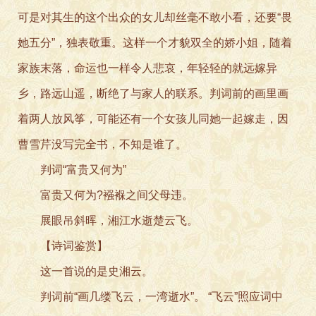
可是对其生的这个出众的女儿却丝毫不敢小看，还要“畏
她五分”，独表敬重。这样一个才貌双全的娇小姐，随着
家族末落，命运也一样令人悲哀，年轻轻的就远嫁异
乡，路远山遥，断绝了与家人的联系。判词前的画里画
着两人放风筝，可能还有一个女孩儿同她一起嫁走，因
曹雪芹没写完全书，不知是谁了。
判词“富贵又何为”
富贵又何为?襁褓之间父母违。
展眼吊斜晖，湘江水逝楚云飞。
【诗词鉴赏】
这一首说的是史湘云。
判词前“画几缕飞云，一湾逝水”。 “飞云”照应词中