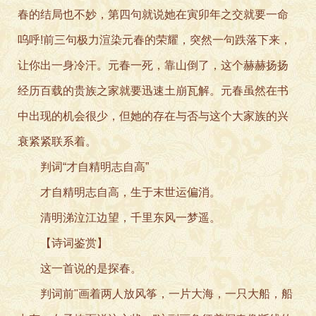
春的结局也不妙，第四句就说她在寅卯年之交就要一命
呜呼!前三句极力渲染元春的荣耀，突然一句跌落下来，
让你出一身冷汗。元春一死，靠山倒了，这个赫赫扬扬
经历百载的贵族之家就要迅速土崩瓦解。元春虽然在书
中出现的机会很少，但她的存在与否与这个大家族的兴
衰紧紧联系着。
判词“才自精明志自高”
才自精明志自高，生于末世运偏消。
清明涕泣江边望，千里东风一梦遥。
【诗词鉴赏】
这一首说的是探春。
判词前"画着两人放风筝，一片大海，一只大船，船