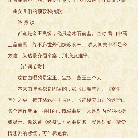
作者痛惜不已的。在这个意义上也可以说＜红楼梦＞是
一曲女儿们的颂歌和挽歌。
终 身 误
都道是金玉良缘，俺只念木石前盟。空对 着山中高
士晶莹雪，终不忘世外仙妹寂寞林。 叹人间美中不足今
方信，纵然是齐眉举案，到 底意难平。
【诗词鉴赏】
这首曲唱的是宝玉、宝钗、黛玉三个人。
本来曲牌名都是固定的，如《山坡羊》、《寄生
草》之类，按其格式往里填词。《红楼梦曲》的这些曲
名全是作者临时撰杜的，既像曲牌，又是对内容的概括
或提示。像这首《终身误》的曲牌名，就是对宝、黛爱
情悲剧的感慨，可作标题看。