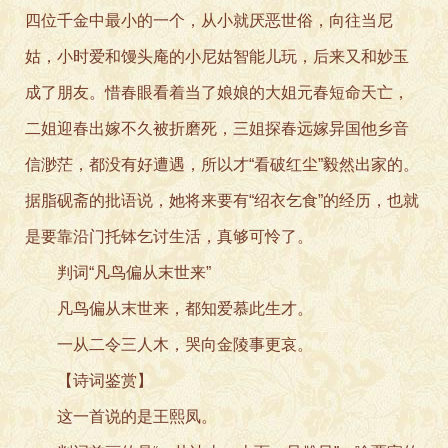
四位千金中最小的一个，从小就厌恶世俗，向往当尼
姑，小时爱和馒头庵的小尼姑智能儿玩，后来又和妙玉
成了朋友。惜春眼看着当了娘娘的大姐元春短命天亡，
二姐迎春出嫁不久被折磨死，三姐探春远嫁异国他乡音
信渺茫，都没有好遭遇，所以才“看破红尘”毅然出家的。
据脂砚斋的批语说，她将来要有“绍衣乞食”的经历，也就
是要靠沿门托钵乞讨生活，真够可怜了。
判词“凡鸟偏从末世来”
凡鸟偏从末世来，都知爱慕此生才。
一从二令三人木，哭向金陵事更哀。
【诗词鉴赏】
这一首说的是王熙凤。