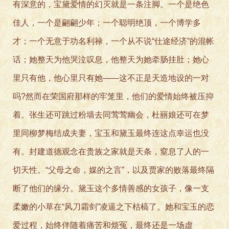
有深意的，宝黛爱情的幻灭就是一条注脚。一个是绝色
佳人，一个是翩翩少年；一个聪明绝顶，一个博学多
才；一个无意于功名利禄，一个从不说“仕途经济”的混帐
话；她整天为他哭泣叹息，他整天为她牵肠挂肚；她心
里只有他，他心里只有她——这不正是天造地设的一对
吗?然而在荣国府那样的牢笼里，他们的爱情始终被压抑
着。张生还可跳过粉墙去同莺莺幽会，杜丽娘还可在梦
里同柳梦梅结成夫妻，宝玉和黛玉最终连这点幸运也没
有。封建道德观念在贵族之家就是天条，窒息了人的一
切天性。“父母之命，媒的之言”，以及贾家的败落最终隔
断了他们的缘分。黛玉这个多情善感的女孩子，像一支
柔嫩的小草在“风刀霜剑”凌逼之下枯槁了。她和宝玉的恋
爱过程，始终伴随着痛苦和烦冤，最终还是一场虚