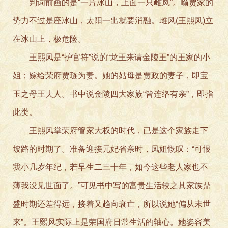
判词前画的是“一片冰山，上面一只雌凤”。喻贾家的
势力不过是座冰山，太阳一出就要消融。雌风(王熙凤)立
在冰山上，极危险。
王熙凤是“护官符”说的“龙王来请金陵王”的王家的小
姐；嫁给荣府贾琏为妻。她的姑母是贾政的妻子，即宝
玉之母王夫人。书中说金陵四大家族“皆连络有亲”，即指
此类。
王熙风掌荣府管家大权的时代，已是这个家族走下
坡路的时期了。准备迎接元妃省亲时，凤姐慨叹：“可恨
我小几岁年纪，若早生二三十年，如今这些老人家也不
薄我没见世面了。”可见书中写的富贵生活较之其家族鼎
盛时期还差得远，接着又趋向衰亡，所以说她“偏从末世
来”。王熙风实际上是荣国府日常生活的轴心。她姿容美