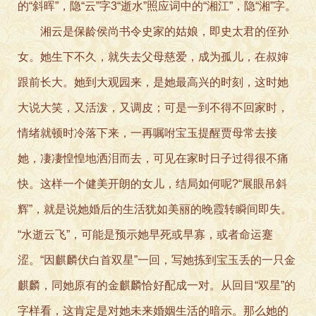
的“斜晖”，隐“云”字3“逝水”照应词中的“湘江”，隐“湘”字。
湘云是保龄侯尚书令史家的姑娘，即史太君的侄孙
女。她生下不久，就失去父母慈爱，成为孤儿，在叔婶
跟前长大。她到大观园来，是她最高兴的时刻，这时她
大说大笑，又活泼，又调皮；可是一到不得不回家时，
情绪就顿时冷落下来，一再嘱咐宝玉提醒贾母常去接
她，凄凄惶惶地洒泪而去，可见在家时日子过得很不痛
快。这样一个健美开朗的女儿，结局如何呢?“展眼吊斜
辉”，就是说她婚后的生活犹如美丽的晚霞转瞬间即失。
“水逝云飞”，可能是预示她早死或早寡，或者命运蹇
涩。“因麒麟伏白首双星”一回，写她拣到宝玉丢的一只金
麒麟，同她原有的金麒麟恰好配成一对。从回目“双星”的
字样看，这肯定是对她未来婚姻生活的暗示。那么她的