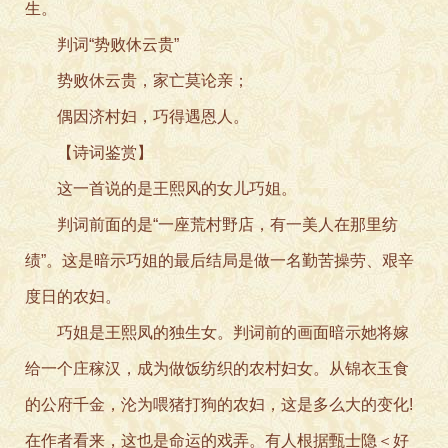
生。
判词“势败休云贵”
势败休云贵，家亡莫论亲；
偶因济村妇，巧得遇恩人。
【诗词鉴赏】
这一首说的是王熙风的女儿巧姐。
判词前面的是“一座荒村野店，有一美人在那里纺
绩”。这是暗示巧姐的最后结局是做一名勤苦操劳、艰辛
度日的农妇。
巧姐是王熙凤的独生女。判词前的画面暗示她将嫁
给一个庄稼汉，成为做饭纺织的农村妇女。从锦衣玉食
的公府千金，沦为喂猪打狗的农妇，这是多么大的变化!
在作者看来，这也是命运的戏弄。有人根据甄士隐＜好