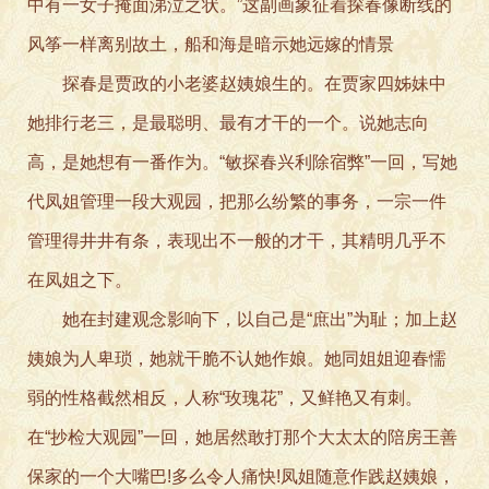
中有一女子掩面涕泣之状。”这副画象征着探春像断线的
风筝一样离别故土，船和海是暗示她远嫁的情景
探春是贾政的小老婆赵姨娘生的。在贾家四姊妹中
她排行老三，是最聪明、最有才干的一个。说她志向
高，是她想有一番作为。“敏探春兴利除宿弊”一回，写她
代凤姐管理一段大观园，把那么纷繁的事务，一宗一件
管理得井井有条，表现出不一般的才干，其精明几乎不
在凤姐之下。
她在封建观念影响下，以自己是“庶出”为耻；加上赵
姨娘为人卑琐，她就干脆不认她作娘。她同姐姐迎春懦
弱的性格截然相反，人称“玫瑰花”，又鲜艳又有刺。
在“抄检大观园”一回，她居然敢打那个大太太的陪房王善
保家的一个大嘴巴!多么令人痛快!凤姐随意作践赵姨娘，