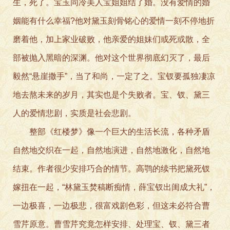
生，死了。宝玉同冷美人宝姐姐结了婚。没有爱情的婚
姻能有什么幸福?他对黛玉刻骨铭心的爱情一刻不停地折
磨着他，加上家业破败，他亲爱的姐妹们或死或散，全
部被抛入黑暗的深渊。他对这个世界彻底幻灭了，最后
毅然“悬崖撒手”，当了和尚，一定了之。宝钗要孤独凄凉
地去熬未来的岁月，其实也是个失败者。宝、钗、黛三
人的爱情悲剧，实质是社会悲剧。
整部《红楼梦》像一个巨大的生活长流，各种矛盾
自然地交织在一起，自然地演进，自然地激化，自然地
结束。作者很少安排巧合的情节。高鹗的续书把黛死钗
嫁扭在一起，“林黛玉焚稿断痴情，薛宝钗出闺成大礼”，
一边极喜，一边极悲，很富戏剧色彩，但这未必符合曹
雪芹原意。曹雪芹究竟怎样安排、处理宝、钗、黛三者