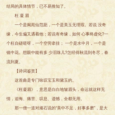
结局的具体情节，已不易推知了。
枉 凝 眉
一个是阆苑仙范葩，一个是美玉无理瑕。若说 没奇
缘，今生偏又遇着他；若说有奇缘，如何 心事终虚化?一
个枉自磋嗟呀，一个空劳牵挂； 一个是水中月，一个是
镜中花。想眼中能有多 少泪珠儿?怎经得秋流到冬尽，春
流到夏。
【诗词鉴赏】
这首曲是专门咏叹宝玉和黛玉的。
《枉凝眉》，意思是白白地皱眉头，命运就这样无
情，追悔、痛苦、叹息、遗憾，全都无用。
那一僧一道对顽石说的“美中不足，好事多磨”，是大