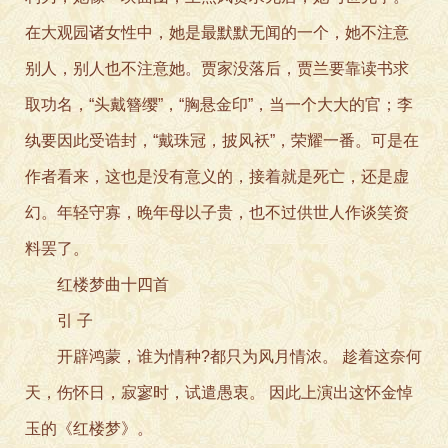
在大观园诸女性中，她是最默默无闻的一个，她不注意
别人，别人也不注意她。贾家没落后，贾兰要靠读书求
取功名，“头戴簪缨”，“胸悬金印”，当一个大大的官；李
纨要因此受诰封，“戴珠冠，披风袄”，荣耀一番。可是在
作者看来，这也是没有意义的，接着就是死亡，还是虚
幻。年轻守寡，晚年母以子贵，也不过供世人作谈笑资
料罢了。
红楼梦曲十四首
引 子
开辟鸿蒙，谁为情种?都只为风月情浓。 趁着这奈何
天，伤怀日，寂寥时，试遣愚衷。 因此上演出这怀金悼
玉的《红楼梦》。