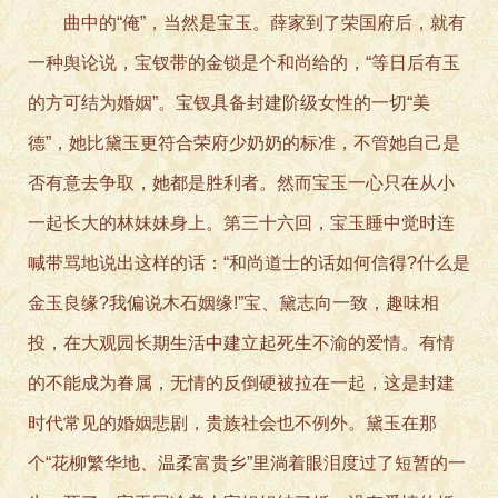
曲中的“俺”，当然是宝玉。薛家到了荣国府后，就有
一种舆论说，宝钗带的金锁是个和尚给的，“等日后有玉
的方可结为婚姻”。宝钗具备封建阶级女性的一切“美
德”，她比黛玉更符合荣府少奶奶的标准，不管她自己是
否有意去争取，她都是胜利者。然而宝玉一心只在从小
一起长大的林妹妹身上。第三十六回，宝玉睡中觉时连
喊带骂地说出这样的话：“和尚道士的话如何信得?什么是
金玉良缘?我偏说木石姻缘!”宝、黛志向一致，趣味相
投，在大观园长期生活中建立起死生不渝的爱情。有情
的不能成为眷属，无情的反倒硬被拉在一起，这是封建
时代常见的婚姻悲剧，贵族社会也不例外。黛玉在那
个“花柳繁华地、温柔富贵乡”里淌着眼泪度过了短暂的一