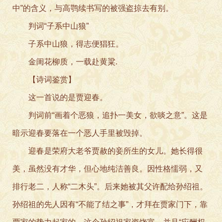
中”的含义，与高鹗续书写的被强盗掠去有别。
判词“子系中山狼”
子系中山狼，得志便猖狂。
金闺花柳质，一载赴黄粱.
【诗词鉴赏】
这一首说的是贾迎春。
判词前“画着个恶狼，追扑一美女，欲啖之意”。这是
暗示迎春要落在一个恶人手里被毁掉。
迎春是荣府大老爷贾赦的妾所生的女儿。她长得很
美，虽然没有才华，但心地纯洁善良。因性格懦弱，又
排行老二，人称“二木头”。后来她被其父许配给孙绍祖。
孙绍祖的先人因有“不能了结之事”，才拜在贾家门下，靠