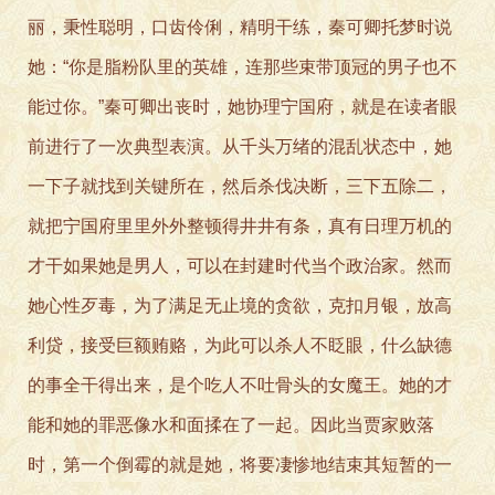
丽，秉性聪明，口齿伶俐，精明干练，秦可卿托梦时说
她：“你是脂粉队里的英雄，连那些束带顶冠的男子也不
能过你。”秦可卿出丧时，她协理宁国府，就是在读者眼
前进行了一次典型表演。从千头万绪的混乱状态中，她
一下子就找到关键所在，然后杀伐决断，三下五除二，
就把宁国府里里外外整顿得井井有条，真有日理万机的
才干如果她是男人，可以在封建时代当个政治家。然而
她心性歹毒，为了满足无止境的贪欲，克扣月银，放高
利贷，接受巨额贿赂，为此可以杀人不眨眼，什么缺德
的事全干得出来，是个吃人不吐骨头的女魔王。她的才
能和她的罪恶像水和面揉在了一起。因此当贾家败落
时，第一个倒霉的就是她，将要凄惨地结束其短暂的一