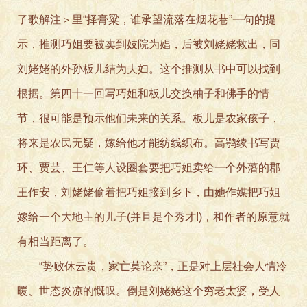
了歌解注＞里“择膏粱，谁承望流落在烟花巷”一句的提
示，推测巧姐要被卖到妓院为娼，后被刘姥姥救出，同
刘姥姥的外孙板儿结为夫妇。这个推测从书中可以找到
根据。第四十一回写巧姐和板儿交换柚子和佛手的情
节，很可能是预示他们未来的关系。板儿是农家孩子，
将来是农民无疑，嫁给他才能纺线织布。高鹗续书写贾
环、贾芸、王仁等人设圈套要把巧姐卖给一个外藩的郡
王作安，刘姥姥偷着把巧姐接到乡下，由她作媒把巧姐
嫁给一个大地主的儿子(并且是个秀才!)，和作者的原意就
有相当距离了。
“势败休云贵，家亡莫论亲”，正是对上层社会人情冷
暖、世态炎凉的慨叹。倒是刘姥姥这个穷老太婆，受人