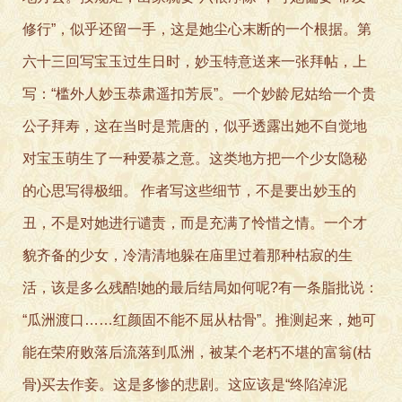
修行”，似乎还留一手，这是她尘心末断的一个根据。第
六十三回写宝玉过生日时，妙玉特意送来一张拜帖，上
写：“槛外人妙玉恭肃遥扣芳辰”。一个妙龄尼姑给一个贵
公子拜寿，这在当时是荒唐的，似乎透露出她不自觉地
对宝玉萌生了一种爱慕之意。这类地方把一个少女隐秘
的心思写得极细。 作者写这些细节，不是要出妙玉的
丑，不是对她进行谴责，而是充满了怜惜之情。一个才
貌齐备的少女，冷清清地躲在庙里过着那种枯寂的生
活，该是多么残酷!她的最后结局如何呢?有一条脂批说：
“瓜洲渡口……红颜固不能不屈从枯骨”。推测起来，她可
能在荣府败落后流落到瓜洲，被某个老朽不堪的富翁(枯
骨)买去作妾。这是多惨的悲剧。这应该是“终陷淖泥