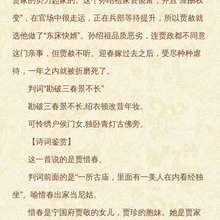
贾家的势力起家的。这个孙绍祖家资饶富，并且“应酬权
变”，在官场中很走运，正在兵部等待提升，所以贾赦就
选他做了“东床快婿”。孙绍祖品质恶劣，连贾政都不同意
这门亲事，但贾赦不听。迎春嫁过去之后，受尽种种虐
待，一年之内就被折磨死了。
判词“勘破三春景不长”
勘破三春景不长,绍衣顿改昔年妆。
可怜绣户侯门女,独卧青灯古佛旁。
【诗词鉴赏】
这一首说的是贾惜春。
判词前面的是“一所古庙，里面有一美人在内看经独
坐”。喻惜春出家当尼姑。
惜春是宁国府贾敬的女儿，贾珍的胞妹。她是贾家