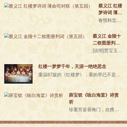
蔡义江 红楼
梦诗词 薄命
司对联（第
春恨秋悲皆自惹，花容月貌为谁妍？[说明]宝玉在太虚幻境的内殿看到许多匾额对联，其中写有“痴情司”、“结怨司”、“朝啼司”、..
五回）
蔡义江 金陵十
二钗图册判词
（第五回）
[说明]贾宝玉梦随警幻到太虚幻境薄命司，看到贴有金陵十二钗册子封条的大橱，就开橱看了册子中的一些图和题词，即这些又副册、副..
红楼一梦梦千年，天涯一绝绝思念
重温87版的《红楼梦》，看的早已不是那些剧情，听的早已不是那些曲调，而是那个时候看《红楼梦》的自己。《红楼梦》引子87版《红..
薛宝钗《咏白海棠》诗赏
析
珍重芳姿昼掩门，自携手瓮灌苔盆。胭脂洗出秋阶影，冰雪招来露砌魂。淡极始知花更艳，愁多焉得玉无痕。欲偿白帝宜清洁，不语婷婷..