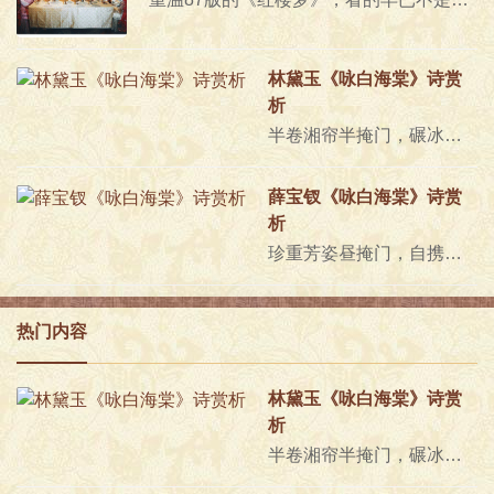
林黛玉《咏白海棠》诗赏
析
半卷湘帘半掩门，碾冰为土玉为盆。偷来梨蕊三分白，借得梅花一缕魂。月窟仙人缝缟袂，秋闺怨女拭啼痕。娇羞默默同谁诉？倦倚西风..
薛宝钗《咏白海棠》诗赏
析
珍重芳姿昼掩门，自携手瓮灌苔盆。胭脂洗出秋阶影，冰雪招来露砌魂。淡极始知花更艳，愁多焉得玉无痕。欲偿白帝宜清洁，不语婷婷..
热门内容
林黛玉《咏白海棠》诗赏
析
半卷湘帘半掩门，碾冰为土玉为盆。偷来梨蕊三分白，借得梅花一缕魂。月窟仙人缝缟袂，秋闺怨女拭啼痕。娇羞默默同谁诉？倦倚西风..