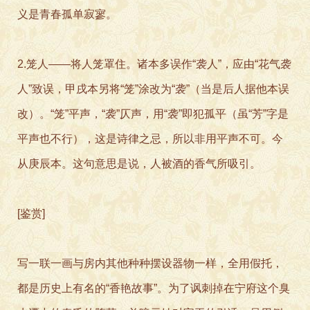
义是青春孤单寂寥。
2.笼人——将人笼罩住。诸本多误作“袭人”，应由“花气袭
人”致误，甲戌本另将“笼”涂改为“袭”（当是后人据他本误
改）。“笼”平声，“袭”仄声，用“袭”即犯孤平（虽“芳”字是
平声也不行），这是诗律之忌，所以非用平声不可。今
从庚辰本。这句意思是说，人被酒的香气所吸引。
[鉴赏]
写一联一画与房内其他种种摆设器物一样，全用假托，
都是历史上有名的“香艳故事”。为了讽刺掉在宁府这个臭