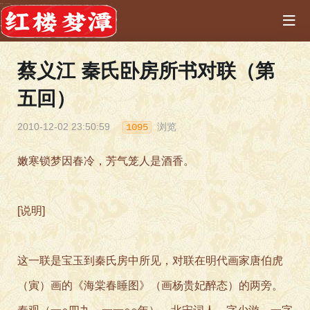
蔡义江 秦氏卧房所书对联（第
五回）
2010-12-02 23:50:59
浏览
1095
嫩寒锁梦因春冷，芳气笼人是酒香。
[说明]
这一联是宝玉到秦氏房中所见，对联在明代画家唐伯虎
（寅）画的《海棠春睡图》（画杨贵妃醉态）的两旁。