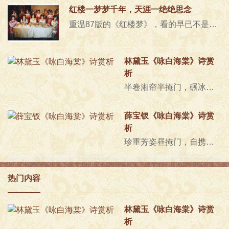
红楼一梦梦千年，天涯一绝绝思念
重温87版的《红楼梦》，看的早已不是那些剧情，听的早已不是那些曲调，而是那个时候看《红楼梦》的自己。《红楼梦》引子87版《红..
林黛玉《咏白海棠》诗赏
析
半卷湘帘半掩门，碾冰为土玉为盆。偷来梨蕊三分白，借得梅花一缕魂。月窟仙人缝缟袂，秋闺怨女拭啼痕。娇羞默默同谁诉？倦倚西风..
薛宝钗《咏白海棠》诗赏
析
珍重芳姿昼掩门，自携手瓮灌苔盆。胭脂洗出秋阶影，冰雪招来露砌魂。淡极始知花更艳，愁多焉得玉无痕。欲偿白帝宜清洁，不语婷婷..
热门内容
林黛玉《咏白海棠》诗赏
析