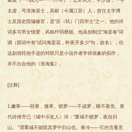
秦观（一○四九—一一○○年），北宋词人，字少游，一字
太虚，号淮海居士，高邮（今属江苏）人，曾任太学博
士及国史院编修官，是“苏（轼）门四学士”之一。他的诗
词多写男女情爱，风格纤弱靡丽。他虽创制过“海棠春”词
调（因词中有“试问海棠花，昨夜开多少”句，故名），但
这副假托他手迹的对联只是小说作者学得很象的拟作，
并不出自他的《淮海集》。
[注释]
1.嫩寒——轻寒，微寒。锁梦——不成梦，睡不着觉。唐
代诗僧齐已《城中示友人》诗：“重城不锁梦，夜自归
山。 ”谓重城不能阻其梦中归山也。春冷——它的含蓄意