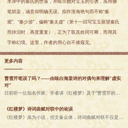
水潭中的秦氏的堕落，并暗示她对宝玉的引诱，虽用侧
笔烘染，涵意却明确无误。拟作淮海艳句而不称“秦
观”、“秦少游”，偏称“秦太虚”（第十一回写宝玉探望秦氏
而掉泪时，再度重复），正为了取其姓同可卿，而用其
字称幻境。这里，作者的用心自不难窥见。
更多内容
曹雪芹笔误了吗？——由咏白海棠诗的对偶句来理解“虚实
对”
日前听一位知名作家、学者讲《红楼梦》及于“曹雪芹的诗学观”，在谈到林黛玉给香菱讲诗说“平声对仄声，虚的对实的，实的对..
《红楼梦》诗词曲赋对联中的讹误
《红楼梦》虽为小说，但文备众体，诗词曲赋对联不仅是其重要组成部分，更是其最精华的部分。正如脂批所言，“雪芹撰此书，中亦..