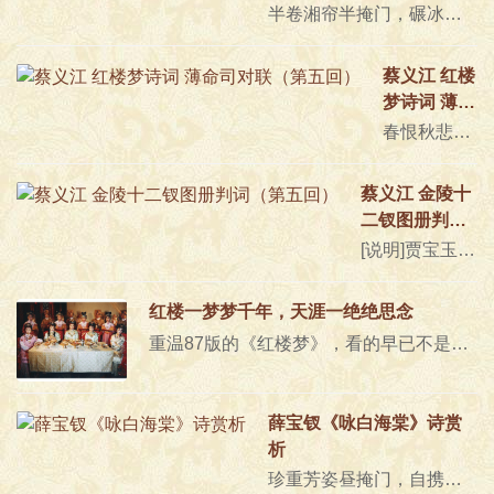
半卷湘帘半掩门，碾冰为土玉为盆。偷来梨蕊三分白，借得梅花一缕魂。月窟仙人缝缟袂，秋闺怨女拭啼痕。娇羞默默同谁诉？倦倚西风..
蔡义江 红楼
梦诗词 薄命
司对联（第
春恨秋悲皆自惹，花容月貌为谁妍？[说明]宝玉在太虚幻境的内殿看到许多匾额对联，其中写有“痴情司”、“结怨司”、“朝啼司”、..
五回）
蔡义江 金陵十
二钗图册判词
（第五回）
[说明]贾宝玉梦随警幻到太虚幻境薄命司，看到贴有金陵十二钗册子封条的大橱，就开橱看了册子中的一些图和题词，即这些又副册、副..
红楼一梦梦千年，天涯一绝绝思念
重温87版的《红楼梦》，看的早已不是那些剧情，听的早已不是那些曲调，而是那个时候看《红楼梦》的自己。《红楼梦》引子87版《红..
薛宝钗《咏白海棠》诗赏
析
珍重芳姿昼掩门，自携手瓮灌苔盆。胭脂洗出秋阶影，冰雪招来露砌魂。淡极始知花更艳，愁多焉得玉无痕。欲偿白帝宜清洁，不语婷婷..